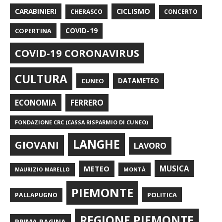
CARABINIERI
CICLISMO
CHERASCO
CONCERTO
COPERTINA
COVID-19
COVID-19 CORONAVIRUS
CULTURA
CUNEO
DATAMETEO
FERRERO
ECONOMIA
FONDAZIONE CRC (CASSA RISPARMIO DI CUNEO)
LANGHE
GIOVANI
LAVORO
METEO
MUSICA
MONTÀ
MAURIZIO MARELLO
PIEMONTE
POLITICA
PALLAPUGNO
REGIONE PIEMONTE
PRIMA PAGINA