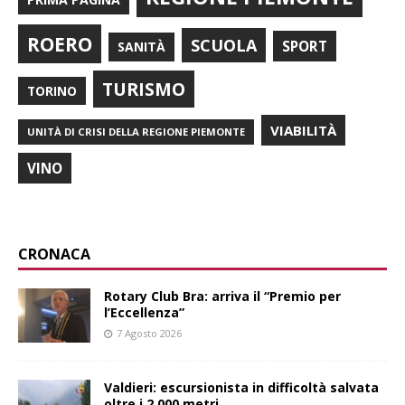
ROERO
SCUOLA
SPORT
SANITÀ
TURISMO
TORINO
VIABILITÀ
UNITÀ DI CRISI DELLA REGIONE PIEMONTE
VINO
CRONACA
Rotary Club Bra: arriva il “Premio per
l’Eccellenza”
7 Agosto 2026
Valdieri: escursionista in difficoltà salvata
oltre i 2.000 metri