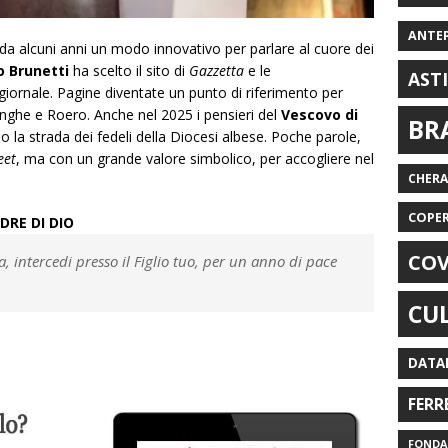
ANTE
a alcuni anni un modo innovativo per parlare al cuore dei
 Brunetti
ha scelto il sito di
Gazzetta
e le
AST
giornale. Pagine diventate un punto di riferimento per
anghe e Roero. Anche nel 2025 i pensieri del
Vescovo di
BR
a strada dei fedeli della Diocesi albese. Poche parole,
eet
, ma con un grande valore simbolico, per accogliere nel
CHER
COPE
DRE DI DIO
COV
 intercedi presso il Figlio tuo, per un anno di pace
CU
DATA
FERR
FONDAZ