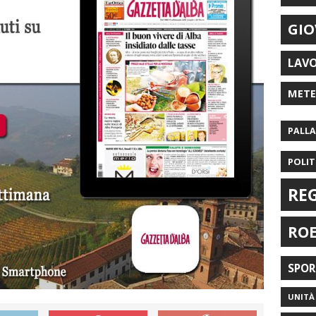
GIO
LAV
MET
PALL
POLIT
RE
RO
SPO
UNITÀ 