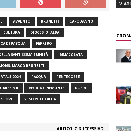
VIAB
NE
AVVENTO
BRUNETTI
CAPODANNO
CULTURA
DIOCESI DI ALBA
CRON
CA DI PASQUA
FERRERO
DELLA SANTISSIMA TRINITÀ
IMMACOLATA
MONS. MARCO BRUNETTI
ATALE 2024
PASQUA
PENTECOSTE
UARESIMA
REGIONE PIEMONTE
ROERO
VESCOVO
VESCOVO DI ALBA
ARTICOLO SUCCESSIVO