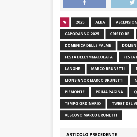
2025
ALBA
ASCENSIO
CAPODANNO 2025
CRISTO RE
DOMENICA DELLE PALME
DOMENI
FESTA DELL’IMMACOLATA
FESTA 
LANGHE
MARCO BRUNETTI
MONSIGNOR MARCO BRUNETTI
N
PIEMONTE
PRIMA PAGINA
Q
TEMPO ORDINARIO
TWEET DEL 
VESCOVO MARCO BRUNETTI
ARTICOLO PRECEDENTE