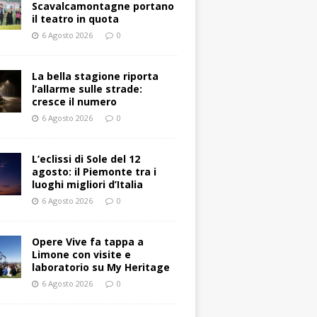
Scavalcamontagne portano
il teatro in quota
6 Agosto 2026
0
La bella stagione riporta
l’allarme sulle strade:
cresce il numero
6 Agosto 2026
0
L’eclissi di Sole del 12
agosto: il Piemonte tra i
luoghi migliori d’Italia
6 Agosto 2026
0
Opere Vive fa tappa a
Limone con visite e
laboratorio su My Heritage
6 Agosto 2026
0