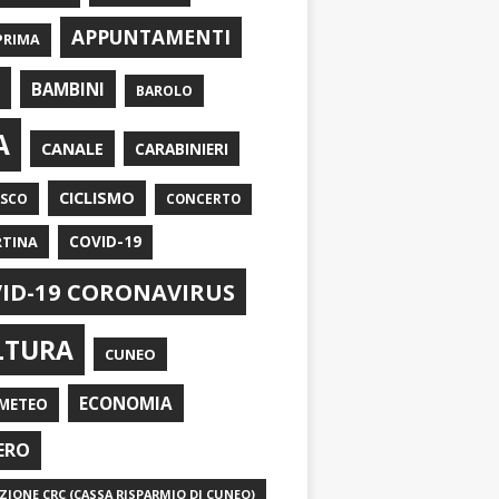
APPUNTAMENTI
PRIMA
I
BAMBINI
BAROLO
A
CANALE
CARABINIERI
CICLISMO
ASCO
CONCERTO
RTINA
COVID-19
ID-19 CORONAVIRUS
LTURA
CUNEO
ECONOMIA
METEO
ERO
IONE CRC (CASSA RISPARMIO DI CUNEO)