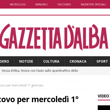
NECROLOGI
ANNUNCI
TACCUINO
INIZIATIVE SPECIALI
OERO
NOTIZIE
CULTURA
CRONACA
SPORT
]
Vezza d’Alba, finisce con l’auto sullo spartitraffico della
e in ospedale
CRONACA
covo per mercoledì 1° gennaio
]
La bella stagione riporta l’allarme sulle strade: cresce il
VIDEO
 NOTIZIE
covo per mercoledì 1°
]
Piemonte punta sull’automotive con le Aree di Accelerazione