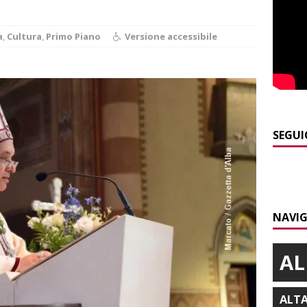
E
]
Dimissioni in Consiglio comunale ad Alba, Galeasso lascia:
a
,
Cultura
,
Primo Piano
Versione accessibile
 d’interessi»
ALBA
]
ITINERARI / In gita a Infini.To, il sorprendente museo e
collina di Pino torinese
ALBA
]
Incendio a Valdieri, trasferiti per precauzione gli scout
SEGUI
BA
]
Palio di Asti, Andrea Calamassi confermato mossiere per
ALTRE NOTIZIE
NAVIG
]
Bra e Boschetto piangono Giuseppe Ambrogio, una vita tra la
ità braidese
BRA
AL
ALT