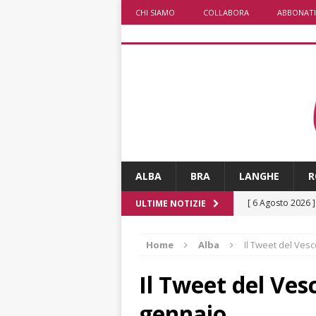
CHI SIAMO
COLLABORA
ABBONATI
ALBA
BRA
LANGHE
R
[ 6 Agosto 2026 
ULTIME NOTIZIE
rotonda: giovan
Home
Alba
Il Tweet del Ves
[ 6 Agosto 2026 
numero
ALTRE
Il Tweet del Ves
[ 6 Agosto 2026 
gennaio