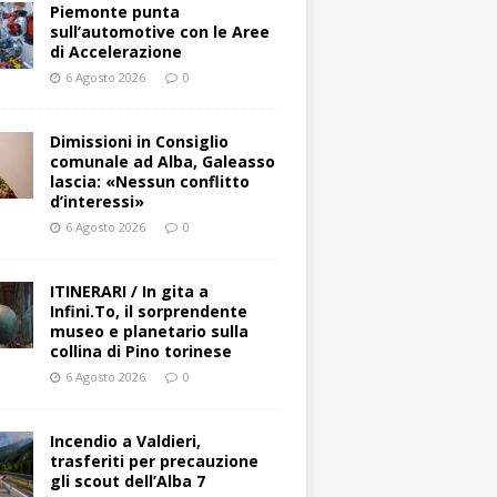
Piemonte punta
sull’automotive con le Aree
di Accelerazione
6 Agosto 2026
0
Dimissioni in Consiglio
comunale ad Alba, Galeasso
lascia: «Nessun conflitto
d’interessi»
6 Agosto 2026
0
ITINERARI / In gita a
Infini.To, il sorprendente
museo e planetario sulla
collina di Pino torinese
6 Agosto 2026
0
Incendio a Valdieri,
trasferiti per precauzione
gli scout dell’Alba 7