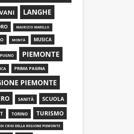
LANGHE
VANI
ORO
MAURIZIO MARELLO
EO
MUSICA
MONTÀ
PIEMONTE
APUGNO
PRIMA PAGINA
ICA
GIONE PIEMONTE
ERO
SCUOLA
SANITÀ
TURISMO
RT
TORINO
DI CRISI DELLA REGIONE PIEMONTE