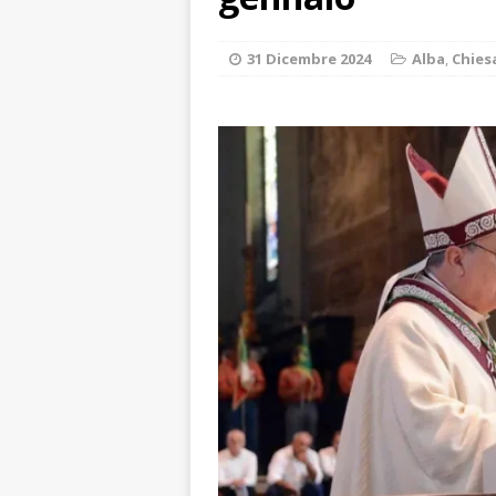
ALTRE NOTIZI
[ 6 Agosto 2026 
31 Dicembre 2024
Alba
,
Chies
«Nessun conflitto
[ 6 Agosto 2026 
planetario sulla 
[ 6 Agosto 2026 
dell’Alba 7
AL
[ 6 Agosto 2026 
l’edizione 2026
[ 6 Agosto 2026 
terra e la comun