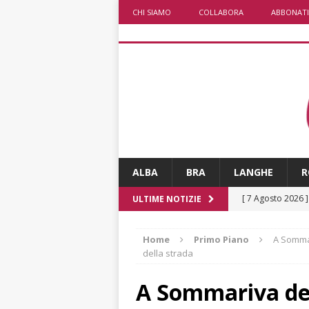
CHI SIAMO
COLLABORA
ABBONATI
ALBA
BRA
LANGHE
R
[ 7 Agosto 2026 
ULTIME NOTIZIE
CRONACA
Home
Primo Piano
A Sommar
[ 7 Agosto 2026 
della strada
non cancellano i
A Sommariva del
[ 7 Agosto 2026 