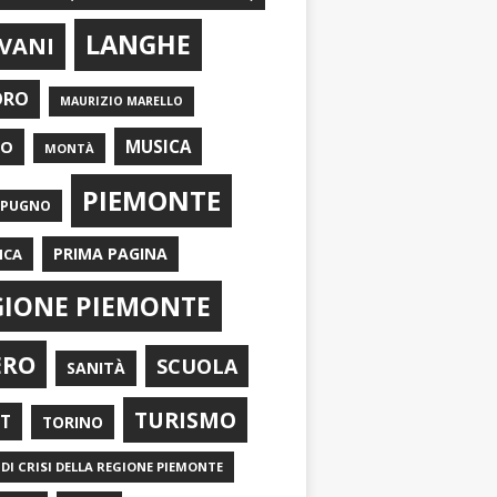
LANGHE
VANI
ORO
MAURIZIO MARELLO
EO
MUSICA
MONTÀ
PIEMONTE
APUGNO
PRIMA PAGINA
ICA
GIONE PIEMONTE
ERO
SCUOLA
SANITÀ
TURISMO
RT
TORINO
DI CRISI DELLA REGIONE PIEMONTE