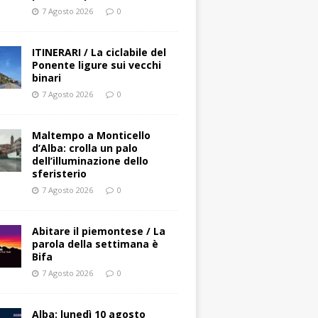
7 Agosto 2026
0
ITINERARI / La ciclabile del
Ponente ligure sui vecchi
binari
7 Agosto 2026
0
Maltempo a Monticello
d’Alba: crolla un palo
dell’illuminazione dello
sferisterio
7 Agosto 2026
0
Abitare il piemontese / La
parola della settimana è
Bifa
7 Agosto 2026
0
Alba: lunedì 10 agosto