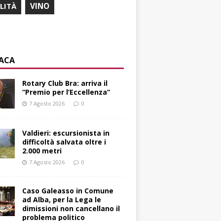
ILITÀ
VINO
ACA
Rotary Club Bra: arriva il
“Premio per l’Eccellenza”
7 Agosto 2026
0
Valdieri: escursionista in
difficoltà salvata oltre i
2.000 metri
7 Agosto 2026
0
Caso Galeasso in Comune
ad Alba, per la Lega le
dimissioni non cancellano il
problema politico