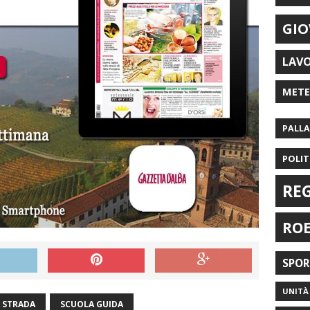
GIO
LAV
MET
PALL
POLIT
RE
RO
SPO
UNITÀ 
A STRADA
SCUOLA GUIDA