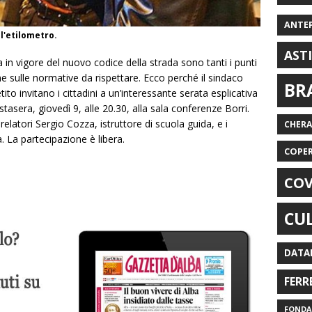
ANTE
 l'etilometro.
AST
 in vigore del nuovo codice della strada sono tanti i punti
ne sulle normative da rispettare. Ecco perché il sindaco
BR
o invitano i cittadini a un’interessante serata esplicativa
asera, giovedì 9, alle 20.30, alla sala conferenze Borri.
elatori Sergio Cozza, istruttore di scuola guida, e i
CHER
. La partecipazione è libera.
COPE
COV
CU
DATA
FERR
FONDAZ