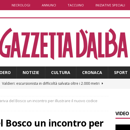
NECROLOGI
ANNUNCI
TACCUINO
INIZIATIVE SPECIALI
OERO
NOTIZIE
CULTURA
CRONACA
SPORT
]
Valdieri: escursionista in difficoltà salvata oltre i 2.000 metri
iva del Bosco un incontro per illustrare il nuovo codice
]
Caso Galeasso in Comune ad Alba, per la Lega le dimissioni
VIDEO
l problema politico
ALBA
 Bosco un incontro per
]
ITINERARI / La ciclabile del Ponente ligure sui vecchi binari