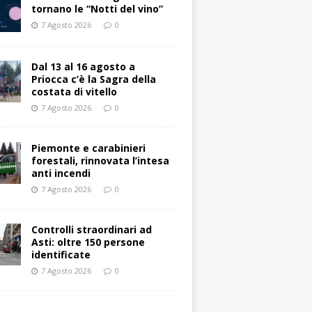
tornano le “Notti del vino”
7 Agosto 2026
0
Dal 13 al 16 agosto a
Priocca c’è la Sagra della
costata di vitello
7 Agosto 2026
0
Piemonte e carabinieri
forestali, rinnovata l’intesa
anti incendi
7 Agosto 2026
0
Controlli straordinari ad
Asti: oltre 150 persone
identificate
7 Agosto 2026
0