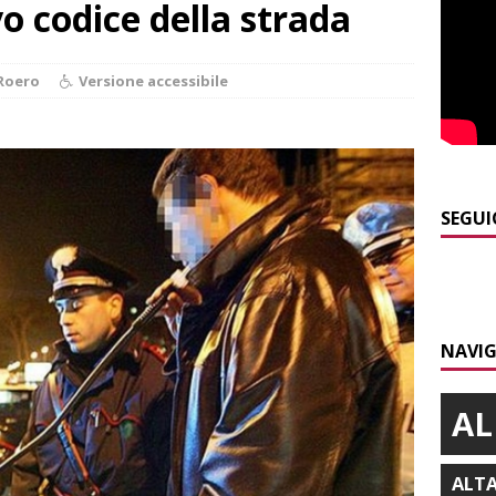
vo codice della strada
]
Maltempo a Monticello d’Alba: crolla un palo dell’illuminazione
Roero
Versione accessibile
PRIMO PIANO
]
Abitare il piemontese / La parola della settimana è Bifa
]
Alba: lunedì 10 agosto tornano le “Notti del vino”
ALBA
SEGUI
]
Dal 13 al 16 agosto a Priocca c’è la Sagra della costata di
PIANO
]
Rotary Club Bra: arriva il “Premio per l’Eccellenza”
BRA
NAVIG
AL
ALT