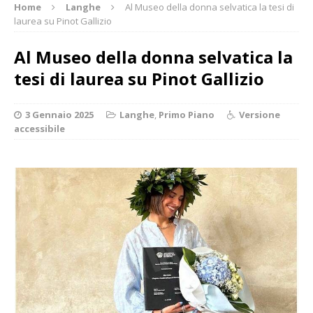
Home
Langhe
Al Museo della donna selvatica la tesi di
laurea su Pinot Gallizio
Al Museo della donna selvatica la
tesi di laurea su Pinot Gallizio
3 Gennaio 2025
Langhe
,
Primo Piano
Versione
accessibile