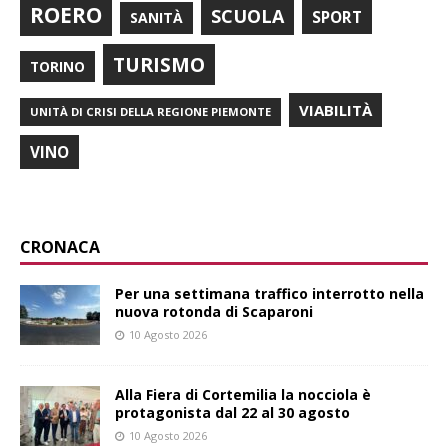
ROERO
SCUOLA
SPORT
SANITÀ
TURISMO
TORINO
VIABILITÀ
UNITÀ DI CRISI DELLA REGIONE PIEMONTE
VINO
CRONACA
Per una settimana traffico interrotto nella
nuova rotonda di Scaparoni
10 Agosto 2026
Alla Fiera di Cortemilia la nocciola è
protagonista dal 22 al 30 agosto
10 Agosto 2026