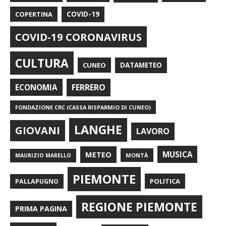
COPERTINA
COVID-19
COVID-19 CORONAVIRUS
CULTURA
CUNEO
DATAMETEO
FERRERO
ECONOMIA
FONDAZIONE CRC (CASSA RISPARMIO DI CUNEO)
LANGHE
GIOVANI
LAVORO
METEO
MUSICA
MONTÀ
MAURIZIO MARELLO
PIEMONTE
POLITICA
PALLAPUGNO
REGIONE PIEMONTE
PRIMA PAGINA