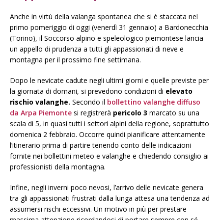
Anche in virtù della valanga spontanea che si è staccata nel
primo pomeriggio di oggi (venerdì 31 gennaio) a Bardonecchia
(Torino), il Soccorso alpino e speleologico piemontese lancia
un appello di prudenza a tutti gli appassionati di neve e
montagna per il prossimo fine settimana.
Dopo le nevicate cadute negli ultimi giorni e quelle previste per
la giornata di domani, si prevedono condizioni di
elevato
rischio valanghe.
Secondo il
bollettino valanghe diffuso
da Arpa Piemonte
si registrerà
pericolo 3
marcato su una
scala di 5, in quasi tutti i settori alpini della regione, soprattutto
domenica 2 febbraio. Occorre quindi pianificare attentamente
l’itinerario prima di partire tenendo conto delle indicazioni
fornite nei bollettini meteo e valanghe e chiedendo consiglio ai
professionisti della montagna.
Infine, negli inverni poco nevosi, l’arrivo delle nevicate genera
tra gli appassionati frustrati dalla lunga attesa una tendenza ad
assumersi rischi eccessivi. Un motivo in più per prestare
massima attenzione ricordandosi di portare sempre con sé