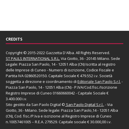
CREDITS
Copyright © 2015-2022 Gazzetta D'Alba. All Rights Reserved.
ST PAULS INTERNATIONAL S.R.L.
Via Giotto, 36 - 20145 Milano. Sede
Legale: Piazza San Paolo, 14 - 12051 Alba (CN) Iscritta al registro
delle Imprese di Cuneo - Numero di iscrizione, Codice Fiscale e
Partita IVA 02860520150. Capitale Sociale € 479.552 i.v. Società
soggetta a direzione e coordinamento di
Editoriale San Paolo
S.r.l.
-
Piazza San Paolo, 14 - 12051 Alba (CN) - P.IVA/Cod.fisc./Iscrizione
Registro Imprese di Cuneo 01660660042 - Capitale Sociale €
3.400.000 i.v.
Sito gestito da
San Paolo Digital
©
San Paolo Digital S.r.l.
, - Via
Giotto, 36 - Milano. Sede legale: Piazza San Paolo,14 - 12051 Alba
(CN), Cod. fisc./P.Iva e iscrizione al Registro Imprese di Cuneo
n.10057461005 – R.E.A. 279529. Capitale sociale € 30.000,00 i.v.