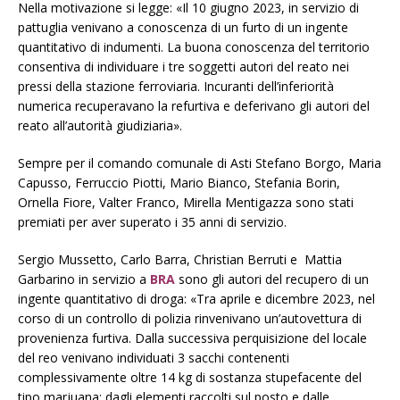
Nella motivazione si legge: «Il 10 giugno 2023, in servizio di
pattuglia venivano a conoscenza di un furto di un ingente
quantitativo di indumenti. La buona conoscenza del territorio
consentiva di individuare i tre soggetti autori del reato nei
pressi della stazione ferroviaria. Incuranti dell’inferiorità
numerica recuperavano la refurtiva e deferivano gli autori del
reato all’autorità giudiziaria».
Sempre per il comando comunale di Asti Stefano Borgo, Maria
Capusso, Ferruccio Piotti, Mario Bianco, Stefania Borin,
Ornella Fiore, Valter Franco, Mirella Mentigazza sono stati
premiati per aver superato i 35 anni di servizio.
Sergio Mussetto, Carlo Barra, Christian Berruti e Mattia
Garbarino in servizio a
BRA
sono gli autori del recupero di un
ingente quantitativo di droga: «Tra aprile e dicembre 2023, nel
corso di un controllo di polizia rinvenivano un’autovettura di
provenienza furtiva. Dalla successiva perquisizione del locale
del reo venivano individuati 3 sacchi contenenti
complessivamente oltre 14 kg di sostanza stupefacente del
tipo marjuana; dagli elementi raccolti sul posto e dalle