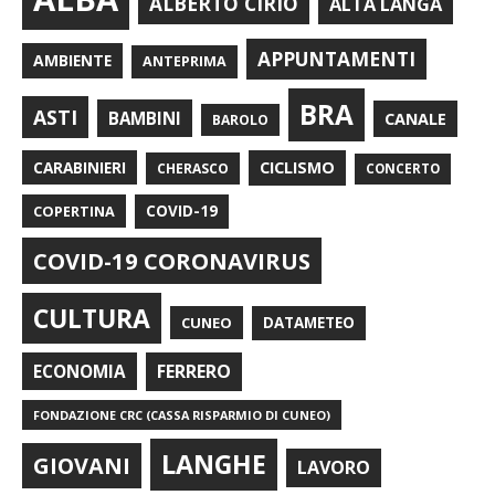
ALBERTO CIRIO
ALTA LANGA
APPUNTAMENTI
AMBIENTE
ANTEPRIMA
BRA
ASTI
BAMBINI
CANALE
BAROLO
CARABINIERI
CICLISMO
CHERASCO
CONCERTO
COPERTINA
COVID-19
COVID-19 CORONAVIRUS
CULTURA
CUNEO
DATAMETEO
FERRERO
ECONOMIA
FONDAZIONE CRC (CASSA RISPARMIO DI CUNEO)
LANGHE
GIOVANI
LAVORO