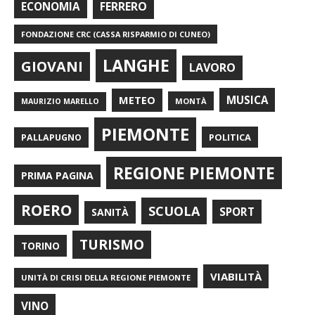
FERRERO
ECONOMIA
FONDAZIONE CRC (CASSA RISPARMIO DI CUNEO)
LANGHE
GIOVANI
LAVORO
METEO
MUSICA
MONTÀ
MAURIZIO MARELLO
PIEMONTE
POLITICA
PALLAPUGNO
REGIONE PIEMONTE
PRIMA PAGINA
ROERO
SCUOLA
SPORT
SANITÀ
TURISMO
TORINO
VIABILITÀ
UNITÀ DI CRISI DELLA REGIONE PIEMONTE
VINO