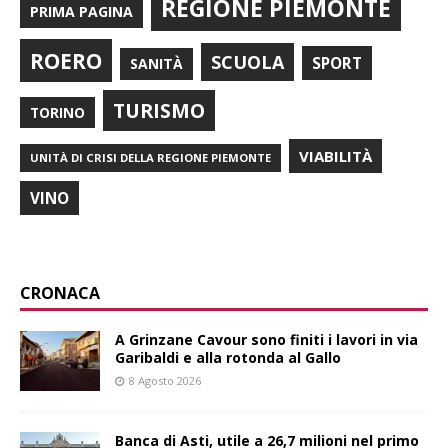
REGIONE PIEMONTE
PRIMA PAGINA
ROERO
SCUOLA
SPORT
SANITÀ
TURISMO
TORINO
VIABILITÀ
UNITÀ DI CRISI DELLA REGIONE PIEMONTE
VINO
CRONACA
A Grinzane Cavour sono finiti i lavori in via
Garibaldi e alla rotonda al Gallo
8 Agosto 2026
Banca di Asti, utile a 26,7 milioni nel primo