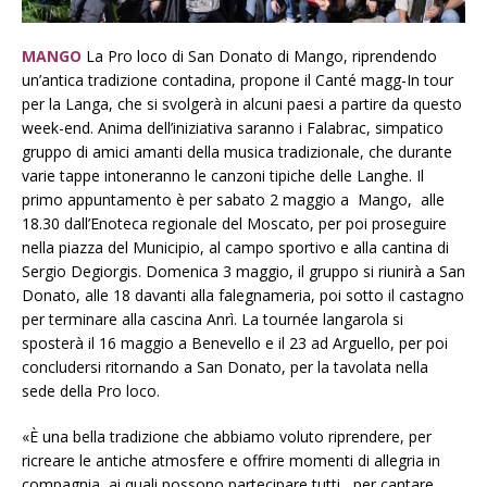
MANGO
La Pro loco di San Donato di Mango, riprendendo
un’antica tradizione contadina, propone il Canté magg-In tour
per la Langa, che si svolgerà in alcuni paesi a partire da questo
week-end. Anima dell’iniziativa saranno i Falabrac, simpatico
gruppo di amici amanti della musica tradizionale, che durante
varie tappe intoneranno le canzoni tipiche delle Langhe. Il
primo appuntamento è per sabato 2 maggio a Mango, alle
18.30 dall’Enoteca regionale del Moscato, per poi proseguire
nella piazza del Municipio, al campo sportivo e alla cantina di
Sergio Degiorgis. Domenica 3 maggio, il gruppo si riunirà a San
Donato, alle 18 davanti alla falegnameria, poi sotto il castagno
per terminare alla cascina Anrì. La tournée langarola si
sposterà il 16 maggio a Benevello e il 23 ad Arguello, per poi
concludersi ritornando a San Donato, per la tavolata nella
sede della Pro loco.
«È una bella tradizione che abbiamo voluto riprendere, per
ricreare le antiche atmosfere e offrire momenti di allegria in
compagnia, ai quali possono partecipare tutti, per cantare,