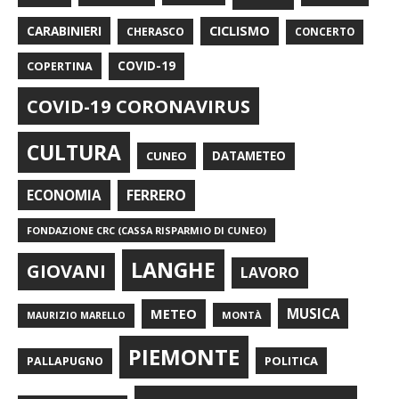
CARABINIERI
CICLISMO
CHERASCO
CONCERTO
COPERTINA
COVID-19
COVID-19 CORONAVIRUS
CULTURA
CUNEO
DATAMETEO
FERRERO
ECONOMIA
FONDAZIONE CRC (CASSA RISPARMIO DI CUNEO)
LANGHE
GIOVANI
LAVORO
METEO
MUSICA
MONTÀ
MAURIZIO MARELLO
PIEMONTE
POLITICA
PALLAPUGNO