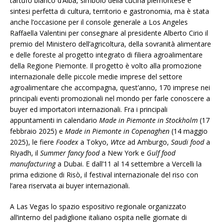
tartufo bianco d’Alba, simbolo della cucina piemontese e
sintesi perfetta di cultura, territorio e gastronomia, ma è stata
anche l’occasione per il console generale a Los Angeles
Raffaella Valentini per consegnare al presidente Alberto Cirio il
premio del Ministero dell’agricoltura, della sovranità alimentare
e delle foreste al progetto integrato di filiera agroalimentare
della Regione Piemonte. Il progetto è volto alla promozione
internazionale delle piccole medie imprese del settore
agroalimentare che accompagna, quest’anno, 170 imprese nei
principali eventi promozionali nel mondo per farle conoscere a
buyer ed importatori internazionali. Fra i principali
appuntamenti in calendario
Made in Piemonte in Stockholm
(17
febbraio 2025) e
Made in Piemonte in Copenaghen
(14 maggio
2025), le fiere
Foodex
a Tokyo,
Wtce
ad Amburgo,
Saudi food
a
Riyadh, il
Summer fancy food
a New York e
Gulf food
manufacturing
a Dubai. E dall’11 al 14 settembre a Vercelli la
prima edizione di Risò, il festival internazionale del riso con
l’area riservata ai buyer internazionali.
A Las Vegas lo spazio espositivo regionale organizzato
all’interno del padiglione italiano ospita nelle giornate di