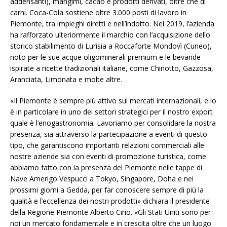
addensanti), mangimi, cacao e prodotti derivati, oltre che di
carni. Coca-Cola sostiene oltre 3.000 posti di lavoro in
Piemonte, tra impieghi diretti e nell’indotto. Nel 2019, l’azienda
ha rafforzato ulteriormente il marchio con l’acquisizione dello
storico stabilimento di Lurisia a Roccaforte Mondovì (Cuneo),
noto per le sue acque oligominerali premium e le bevande
ispirate a ricette tradizionali italiane, come Chinotto, Gazzosa,
Aranciata, Limonata e molte altre.
«Il Piemonte è sempre più attivo sui mercati internazionali, e lo
è in particolare in uno dei settori strategici per il nostro export
quale è l’enogastronomia. Lavoriamo per consolidare la nostra
presenza, sia attraverso la partecipazione a eventi di questo
tipo, che garantiscono importanti relazioni commerciali alle
nostre aziende sia con eventi di promozione turistica, come
abbiamo fatto con la presenza del Piemonte nelle tappe di
Nave Amerigo Vespucci a Tokyo, Singapore, Doha e nei
prossimi giorni a Gedda, per far conoscere sempre di più la
qualità e l’eccellenza dei nostri prodotti» dichiara il presidente
della Regione Piemonte Alberto Cirio. «Gli Stati Uniti sono per
noi un mercato fondamentale e in crescita oltre che un luogo