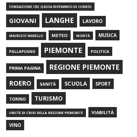
FONDAZIONE CRC (CASSA RISPARMIO DI CUNEO)
LANGHE
GIOVANI
LAVORO
METEO
MUSICA
MONTÀ
MAURIZIO MARELLO
PIEMONTE
POLITICA
PALLAPUGNO
REGIONE PIEMONTE
PRIMA PAGINA
ROERO
SCUOLA
SPORT
SANITÀ
TURISMO
TORINO
VIABILITÀ
UNITÀ DI CRISI DELLA REGIONE PIEMONTE
VINO