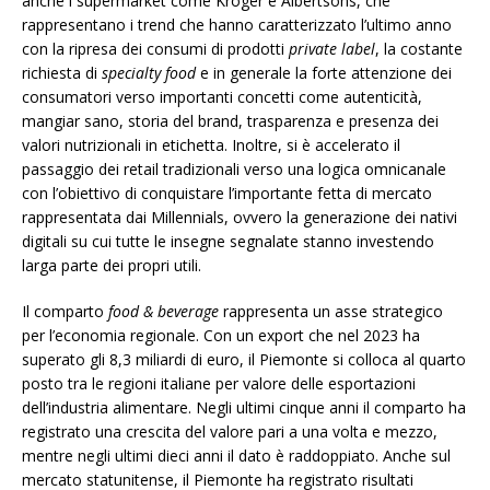
anche i supermarket come Kroger e Albertsons, che
rappresentano i trend che hanno caratterizzato l’ultimo anno
con la ripresa dei consumi di prodotti
private label
, la costante
richiesta di
specialty food
e in generale la forte attenzione dei
consumatori verso importanti concetti come autenticità,
mangiar sano, storia del brand, trasparenza e presenza dei
valori nutrizionali in etichetta. Inoltre, si è accelerato il
passaggio dei retail tradizionali verso una logica omnicanale
con l’obiettivo di conquistare l’importante fetta di mercato
rappresentata dai Millennials, ovvero la generazione dei nativi
digitali su cui tutte le insegne segnalate stanno investendo
larga parte dei propri utili.
Il comparto
food & beverage
rappresenta un asse strategico
per l’economia regionale. Con un export che nel 2023 ha
superato gli 8,3 miliardi di euro, il Piemonte si colloca al quarto
posto tra le regioni italiane per valore delle esportazioni
dell’industria alimentare. Negli ultimi cinque anni il comparto ha
registrato una crescita del valore pari a una volta e mezzo,
mentre negli ultimi dieci anni il dato è raddoppiato. Anche sul
mercato statunitense, il Piemonte ha registrato risultati