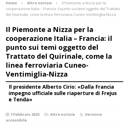
Home
Altre notizie
Il Piemonte a Nizza per la
cooperazione Italia – Francia: il punto sui temi oggetto del Trattato
del Quirinale, come la linea ferroviaria Cuneo-Ventimiglia-Nizza
Il Piemonte a Nizza per la
cooperazione Italia – Francia: il
punto sui temi oggetto del
Trattato del Quirinale, come la
linea ferroviaria Cuneo-
Ventimiglia-Nizza
Il presidente Alberto Cirio: «Dalla Francia
impegno ufficiale sulle riaperture di Frejus
e Tenda»
7 Febbraio 2025
Altre notizie
Versione
accessibile