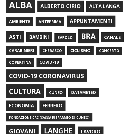
ALBA
ALBERTO CIRIO
ALTA LANGA
APPUNTAMENTI
AMBIENTE
ANTEPRIMA
BRA
ASTI
BAMBINI
CANALE
BAROLO
CARABINIERI
CICLISMO
CHERASCO
CONCERTO
COPERTINA
COVID-19
COVID-19 CORONAVIRUS
CULTURA
CUNEO
DATAMETEO
FERRERO
ECONOMIA
FONDAZIONE CRC (CASSA RISPARMIO DI CUNEO)
LANGHE
GIOVANI
LAVORO