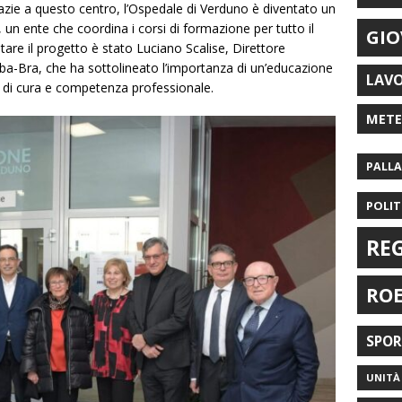
azie a questo centro, l’Ospedale di Verduno è diventato un
 un ente che coordina i corsi di formazione per tutto il
GIO
are il progetto è stato Luciano Scalise, Direttore
ba-Bra, che ha sottolineato l’importanza di un’educazione
LAV
d di cura e competenza professionale.
MET
PALL
POLIT
RE
RO
SPO
UNITÀ 