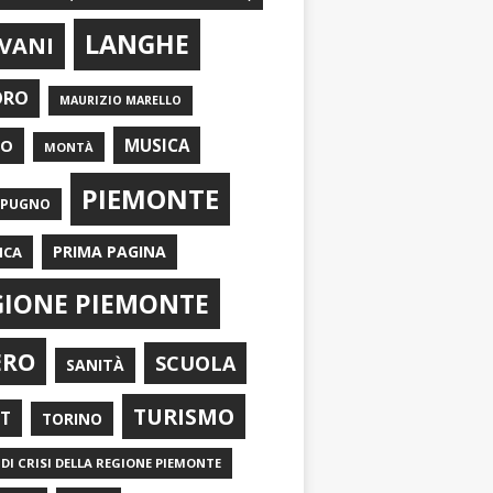
LANGHE
VANI
ORO
MAURIZIO MARELLO
EO
MUSICA
MONTÀ
PIEMONTE
APUGNO
PRIMA PAGINA
ICA
GIONE PIEMONTE
ERO
SCUOLA
SANITÀ
TURISMO
RT
TORINO
DI CRISI DELLA REGIONE PIEMONTE