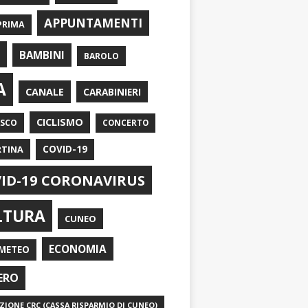
APPUNTAMENTI
PRIMA
I
BAMBINI
BAROLO
A
CANALE
CARABINIERI
CICLISMO
ASCO
CONCERTO
RTINA
COVID-19
ID-19 CORONAVIRUS
LTURA
CUNEO
ECONOMIA
METEO
ERO
IONE CRC (CASSA RISPARMIO DI CUNEO)