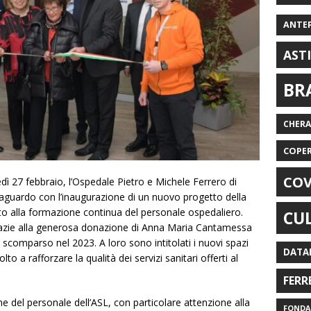
ANTE
AST
BR
CHER
COPE
COV
edì 27 febbraio, l’Ospedale Pietro e Michele Ferrero di
aguardo con l’inaugurazione di un nuovo progetto della
o alla formazione continua del personale ospedaliero.
CU
azie alla generosa donazione di Anna Maria Cantamessa
scomparso nel 2023. A loro sono intitolati i nuovi spazi
DATA
o a rafforzare la qualità dei servizi sanitari offerti al
FERR
ne del personale dell’ASL, con particolare attenzione alla
FONDAZ