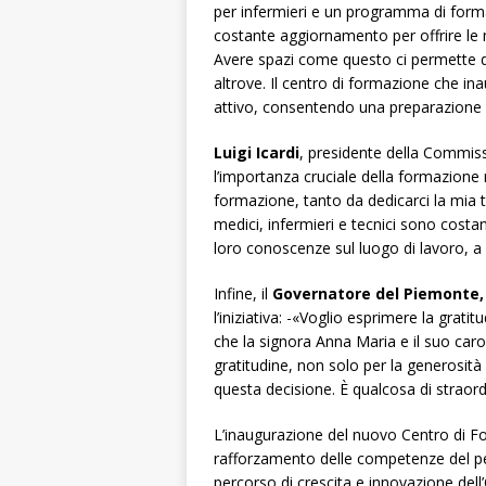
per infermieri e un programma di form
costante aggiornamento per offrire le mi
Avere spazi come questo ci permette d
altrove. Il centro di formazione che ina
attivo, consentendo una preparazione
Luigi Icardi
, presidente della Commiss
l’importanza cruciale della formazione
formazione, tanto da dedicarci la mia te
medici, infermieri e tecnici sono costa
loro conoscenze sul luogo di lavoro, a b
Infine, il
Governatore del Piemonte, 
l’iniziativa: -«Voglio esprimere la grati
che la signora Anna Maria e il suo ca
gratitudine, non solo per la generosita
questa decisione. È qualcosa di straor
L’inaugurazione del nuovo Centro di F
rafforzamento delle competenze del pe
percorso di crescita e innovazione del