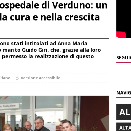
’ospedale di Verduno: un
PRIMO PIANO
]
Abitare il piemontese / La parola della settimana è Bifa
la cura e nella crescita
]
Alba: lunedì 10 agosto tornano le “Notti del vino”
ALBA
sono stati intitolati ad Anna Maria
]
Dal 13 al 16 agosto a Priocca c’è la Sagra della costata di
arito Guido Giri, che, grazie alla loro
PIANO
permesso la realizzazione di questo
SEGUI
]
Piemonte e carabinieri forestali, rinnovata l’intesa anti incendi
E
Piano
Versione accessibile
]
Controlli straordinari ad Asti: oltre 150 persone identificate
NAVIG
AL
ALT