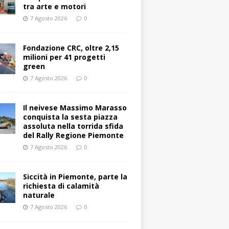
tra arte e motori
7 Agosto 2026
0
Fondazione CRC, oltre 2,15
milioni per 41 progetti
green
7 Agosto 2026
0
Il neivese Massimo Marasso
conquista la sesta piazza
assoluta nella torrida sfida
del Rally Regione Piemonte
7 Agosto 2026
0
Siccità in Piemonte, parte la
richiesta di calamità
naturale
7 Agosto 2026
0