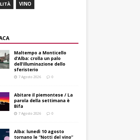
ILITÀ
VINO
ACA
Maltempo a Monticello
d’Alba: crolla un palo
dell’illuminazione dello
sferisterio
7 Agosto 2026
0
Abitare il piemontese / La
parola della settimana è
Bifa
7 Agosto 2026
0
Alba: lunedì 10 agosto
tornano le “Notti del vino”