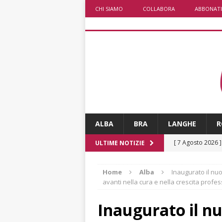
CHI SIAMO
COLLABORA
ABBONATI
ALBA
BRA
LANGHE
R
[ 7 Agosto 2026 
ULTIME NOTIZIE
ALTRE NOTIZIE
Home
Alba
Inaugurato il nu
[ 7 Agosto 2026 
avanti nella cura e nella crescita profe
CRONACA
Inaugurato il nu
[ 7 Agosto 2026 