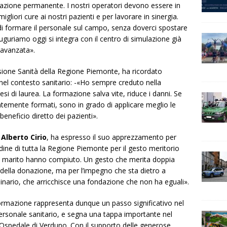
azione permanente. I nostri operatori devono essere in
gliori cure ai nostri pazienti e per lavorare in sinergia.
i formare il personale sul campo, senza doverci spostare
uguriamo oggi si integra con il centro di simulazione già
 avanzata».
ione Sanità della Regione Piemonte, ha ricordato
 nel contesto sanitario: -«Ho sempre creduto nella
si di laurea. La formazione salva vite, riduce i danni. Se
ntemente formati, sono in grado di applicare meglio le
eneficio diretto dei pazienti».
Alberto Cirio
, ha espresso il suo apprezzamento per
tudine di tutta la Regione Piemonte per il gesto meritorio
ro marito hanno compiuto. Un gesto che merita doppia
̀ della donazione, ma per l’impegno che sta dietro a
dinario, che arricchisce una fondazione che non ha eguali».
ormazione rappresenta dunque un passo significativo nel
rsonale sanitario, e segna una tappa importante nel
l’Ospedale di Verduno. Con il supporto delle generose