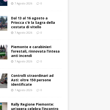
7 Agosto 2026
0
Dal 13 al 16 agosto a
Priocca c’è la Sagra della
costata di vitello
7 Agosto 2026
0
Piemonte e carabinieri
forestali, rinnovata l’intesa
anti incendi
7 Agosto 2026
0
Controlli straordinari ad
Asti: oltre 150 persone
identificate
7 Agosto 2026
0
Rally Regione Piemonte:
un’opera celebra l’incontro