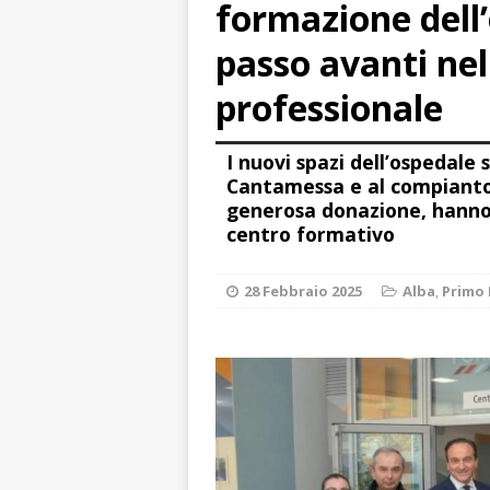
formazione dell
dello sferisterio
[ 7 Agosto 2026 
passo avanti nel
CULTURA
professionale
[ 7 Agosto 2026 
I nuovi spazi dell’ospedale 
[ 7 Agosto 2026 
Cantamessa e al compianto m
vitello
PRIMO 
generosa donazione, hanno 
centro formativo
[ 7 Agosto 2026 
ALTRE NOTIZI
28 Febbraio 2025
Alba
,
Primo 
[ 7 Agosto 2026 
CRONACA