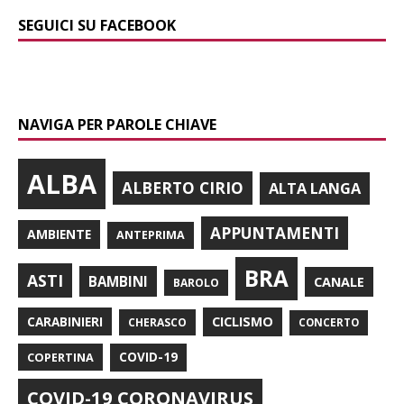
SEGUICI SU FACEBOOK
NAVIGA PER PAROLE CHIAVE
ALBA
ALBERTO CIRIO
ALTA LANGA
APPUNTAMENTI
AMBIENTE
ANTEPRIMA
BRA
ASTI
BAMBINI
CANALE
BAROLO
CARABINIERI
CICLISMO
CHERASCO
CONCERTO
COPERTINA
COVID-19
COVID-19 CORONAVIRUS