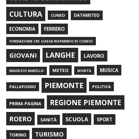
CULTURA
CUNEO
DATAMETEO
FERRERO
ECONOMIA
FONDAZIONE CRC (CASSA RISPARMIO DI CUNEO)
LANGHE
GIOVANI
LAVORO
METEO
MUSICA
MONTÀ
MAURIZIO MARELLO
PIEMONTE
POLITICA
PALLAPUGNO
REGIONE PIEMONTE
PRIMA PAGINA
ROERO
SCUOLA
SPORT
SANITÀ
TURISMO
TORINO