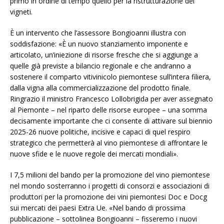
primo in ordine di tempo quello per la ristrutturazione dei
vigneti.
È un intervento che l’assessore Bongioanni illustra con
soddisfazione: «È un nuovo stanziamento imponente e
articolato, un’iniezione di risorse fresche che si aggiunge a
quelle già previste a bilancio regionale e che andranno a
sostenere il comparto vitivinicolo piemontese sull’intera filiera,
dalla vigna alla commercializzazione del prodotto finale.
Ringrazio il ministro Francesco Lollobrigida per aver assegnato
al Piemonte – nel riparto delle risorse europee – una somma
decisamente importante che ci consente di attivare sul biennio
2025-26 nuove politiche, incisive e capaci di quel respiro
strategico che permetterà al vino piemontese di affrontare le
nuove sfide e le nuove regole dei mercati mondiali».
I 7,5 milioni del bando per la promozione del vino piemontese
nel mondo sosterranno i progetti di consorzi e associazioni di
produttori per la promozione dei vini piemontesi Doc e Docg
sui mercati dei paesi Extra Ue. «Nel bando di prossima
pubblicazione – sottolinea Bongioanni – fisseremo i nuovi