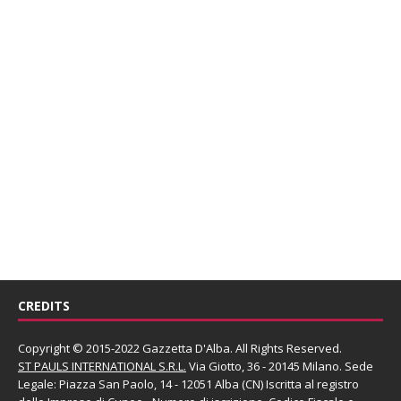
CREDITS
Copyright © 2015-2022 Gazzetta D'Alba. All Rights Reserved.
ST PAULS INTERNATIONAL S.R.L.
Via Giotto, 36 - 20145 Milano. Sede
Legale: Piazza San Paolo, 14 - 12051 Alba (CN) Iscritta al registro