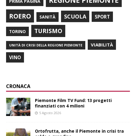
REGIONE PIEMONTE
PRIMA PAGINA
ROERO
SCUOLA
SPORT
SANITÀ
TURISMO
TORINO
VIABILITÀ
UNITÀ DI CRISI DELLA REGIONE PIEMONTE
VINO
CRONACA
Piemonte Film TV Fund: 13 progetti
finanziati con 4 milioni
5 Agosto 2026
Ortofrutta, anche il Piemonte in crisi tra