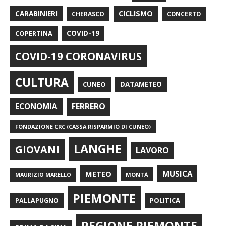
CARABINIERI
CICLISMO
CHERASCO
CONCERTO
COPERTINA
COVID-19
COVID-19 CORONAVIRUS
CULTURA
CUNEO
DATAMETEO
FERRERO
ECONOMIA
FONDAZIONE CRC (CASSA RISPARMIO DI CUNEO)
LANGHE
GIOVANI
LAVORO
METEO
MUSICA
MONTÀ
MAURIZIO MARELLO
PIEMONTE
POLITICA
PALLAPUGNO