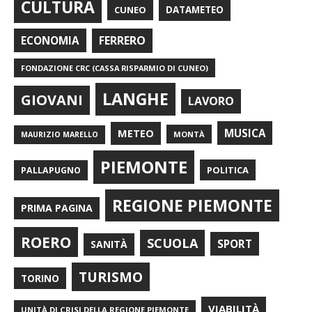
CULTURA
CUNEO
DATAMETEO
FERRERO
ECONOMIA
FONDAZIONE CRC (CASSA RISPARMIO DI CUNEO)
LANGHE
GIOVANI
LAVORO
METEO
MUSICA
MONTÀ
MAURIZIO MARELLO
PIEMONTE
POLITICA
PALLAPUGNO
REGIONE PIEMONTE
PRIMA PAGINA
ROERO
SCUOLA
SPORT
SANITÀ
TURISMO
TORINO
VIABILITÀ
UNITÀ DI CRISI DELLA REGIONE PIEMONTE