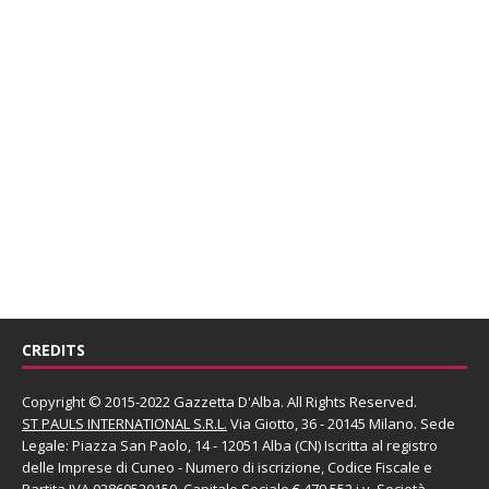
CREDITS
Copyright © 2015-2022 Gazzetta D'Alba. All Rights Reserved.
ST PAULS INTERNATIONAL S.R.L.
Via Giotto, 36 - 20145 Milano. Sede
Legale: Piazza San Paolo, 14 - 12051 Alba (CN) Iscritta al registro
delle Imprese di Cuneo - Numero di iscrizione, Codice Fiscale e