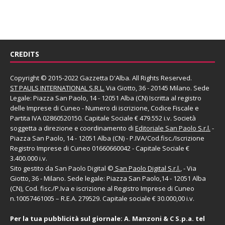
CREDITS
Copyright © 2015-2022 Gazzetta D'Alba. All Rights Reserved.
ST PAULS INTERNATIONAL S.R.L.
Via Giotto, 36 - 20145 Milano. Sede
Legale: Piazza San Paolo, 14 - 12051 Alba (CN) Iscritta al registro
delle Imprese di Cuneo - Numero di iscrizione, Codice Fiscale e
Partita IVA 02860520150. Capitale Sociale € 479.552 i.v. Società
soggetta a direzione e coordinamento di
Editoriale San Paolo
S.r.l.
-
Piazza San Paolo, 14 - 12051 Alba (CN) - P.IVA/Cod.fisc./Iscrizione
Registro Imprese di Cuneo 01660660042 - Capitale Sociale €
3.400.000 i.v.
Sito gestito da
San Paolo Digital
©
San Paolo Digital S.r.l.
, - Via
Giotto, 36 - Milano. Sede legale: Piazza San Paolo,14 - 12051 Alba
(CN), Cod. fisc./P.Iva e iscrizione al Registro Imprese di Cuneo
n.10057461005 – R.E.A. 279529. Capitale sociale € 30.000,00 i.v.
Per la tua pubblicità sul giornale:
A. Manzoni & C S.p.a.
tel