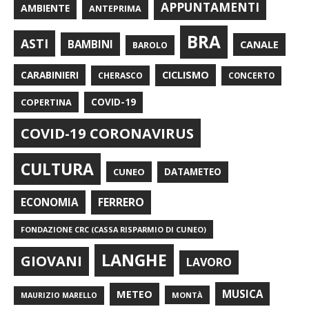
APPUNTAMENTI
AMBIENTE
ANTEPRIMA
BRA
ASTI
BAMBINI
CANALE
BAROLO
CARABINIERI
CICLISMO
CHERASCO
CONCERTO
COPERTINA
COVID-19
COVID-19 CORONAVIRUS
CULTURA
CUNEO
DATAMETEO
FERRERO
ECONOMIA
FONDAZIONE CRC (CASSA RISPARMIO DI CUNEO)
LANGHE
GIOVANI
LAVORO
METEO
MUSICA
MONTÀ
MAURIZIO MARELLO