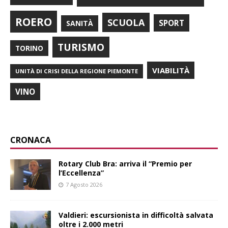
ROERO
SCUOLA
SPORT
SANITÀ
TURISMO
TORINO
VIABILITÀ
UNITÀ DI CRISI DELLA REGIONE PIEMONTE
VINO
CRONACA
Rotary Club Bra: arriva il “Premio per
l’Eccellenza”
7 Agosto 2026
Valdieri: escursionista in difficoltà salvata
oltre i 2.000 metri