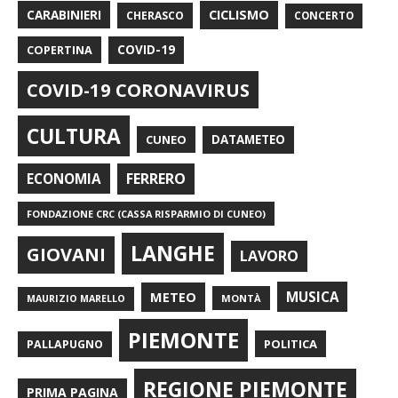
CARABINIERI
CICLISMO
CHERASCO
CONCERTO
COPERTINA
COVID-19
COVID-19 CORONAVIRUS
CULTURA
CUNEO
DATAMETEO
FERRERO
ECONOMIA
FONDAZIONE CRC (CASSA RISPARMIO DI CUNEO)
LANGHE
GIOVANI
LAVORO
METEO
MUSICA
MONTÀ
MAURIZIO MARELLO
PIEMONTE
POLITICA
PALLAPUGNO
REGIONE PIEMONTE
PRIMA PAGINA