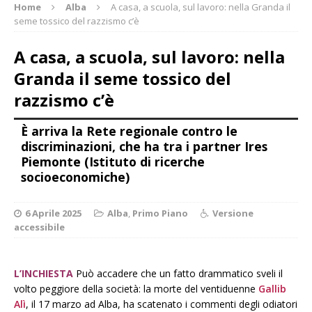
Home
Alba
A casa, a scuola, sul lavoro: nella Granda il
seme tossico del razzismo c’è
A casa, a scuola, sul lavoro: nella
Granda il seme tossico del
razzismo c’è
È arriva la Rete regionale contro le
discriminazioni, che ha tra i partner Ires
Piemonte (Istituto di ricerche
socioeconomiche)
6 Aprile 2025
Alba
,
Primo Piano
Versione
accessibile
L’INCHIESTA
Può accadere che un fatto drammatico sveli il
volto peggiore della società: la morte del ventiduenne
Gallib
Alì
, il 17 marzo ad Alba, ha scatenato i commenti degli odiatori