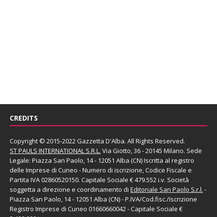
CREDITS
Copyright © 2015-2022 Gazzetta D'Alba. All Rights Reserved.
ST PAULS INTERNATIONAL S.R.L.
Via Giotto, 36 - 20145 Milano. Sede
Legale: Piazza San Paolo, 14 - 12051 Alba (CN) Iscritta al registro
delle Imprese di Cuneo - Numero di iscrizione, Codice Fiscale e
Partita IVA 02860520150. Capitale Sociale € 479.552 i.v. Società
soggetta a direzione e coordinamento di
Editoriale San Paolo
S.r.l.
-
Piazza San Paolo, 14 - 12051 Alba (CN) - P.IVA/Cod.fisc./Iscrizione
Registro Imprese di Cuneo 01660660042 - Capitale Sociale €