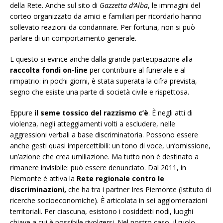
della Rete. Anche sul sito di
Gazzetta d’Alba
, le immagini del
corteo organizzato da amici e familiari per ricordarlo hanno
sollevato reazioni da condannare. Per fortuna, non si può
parlare di un comportamento generale.
E questo si evince anche dalla grande partecipazione alla
raccolta fondi on-line
per contribuire al funerale e al
rimpatrio: in pochi giorni, è stata superata la cifra prevista,
segno che esiste una parte di società civile e rispettosa.
Eppure
il seme tossico del razzismo c’è
. È negli atti di
violenza, negli atteggiamenti volti a escludere, nelle
aggressioni verbali a base discriminatoria. Possono essere
anche gesti quasi impercettibili: un tono di voce, un’omissione,
un’azione che crea umiliazione. Ma tutto non è destinato a
rimanere invisibile: può essere denunciato. Dal 2011, in
Piemonte è attiva la
Rete regionale contro le
discriminazioni,
che ha tra i partner Ires Piemonte (Istituto di
ricerche socioeconomiche). È articolata in sei agglomerazioni
territoriali. Per ciascuna, esistono i cosiddetti nodi, luoghi
chiave a cui è possibile rivolgersi. Nel nostro caso, il ruolo