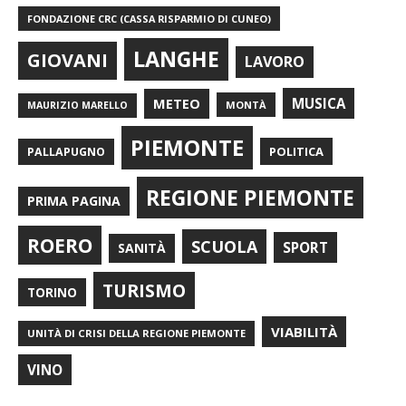
FONDAZIONE CRC (CASSA RISPARMIO DI CUNEO)
LANGHE
GIOVANI
LAVORO
METEO
MUSICA
MONTÀ
MAURIZIO MARELLO
PIEMONTE
POLITICA
PALLAPUGNO
REGIONE PIEMONTE
PRIMA PAGINA
ROERO
SCUOLA
SPORT
SANITÀ
TURISMO
TORINO
VIABILITÀ
UNITÀ DI CRISI DELLA REGIONE PIEMONTE
VINO