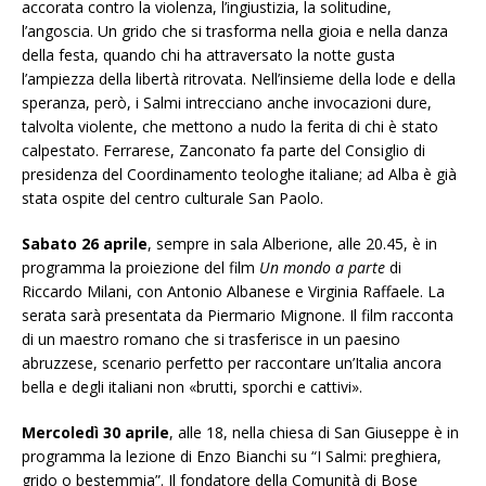
accorata contro la violenza, l’ingiustizia, la solitudine,
l’angoscia. Un grido che si trasforma nella gioia e nella danza
della festa, quando chi ha attraversato la notte gusta
l’ampiezza della libertà ritrovata. Nell’insieme della lode e della
speranza, però, i Salmi intrecciano anche invocazioni dure,
talvolta violente, che mettono a nudo la ferita di chi è stato
calpestato. Ferrarese, Zanconato fa parte del Consiglio di
presidenza del Coordinamento teologhe italiane; ad Alba è già
stata ospite del centro culturale San Paolo.
Sabato 26 aprile
, sempre in sala Alberione, alle 20.45, è in
programma la proiezione del film
Un mondo a parte
di
Riccardo Milani, con Antonio Albanese e Virginia Raffaele. La
serata sarà presentata da Piermario Mignone. Il film racconta
di un maestro romano che si trasferisce in un paesino
abruzzese, scenario perfetto per raccontare un’Italia ancora
bella e degli italiani non «brutti, sporchi e cattivi».
Mercoledì 30 aprile
, alle 18, nella chiesa di San Giuseppe è in
programma la lezione di Enzo Bianchi su “I Salmi: preghiera,
grido o bestemmia”. Il fondatore della Comunità di Bose