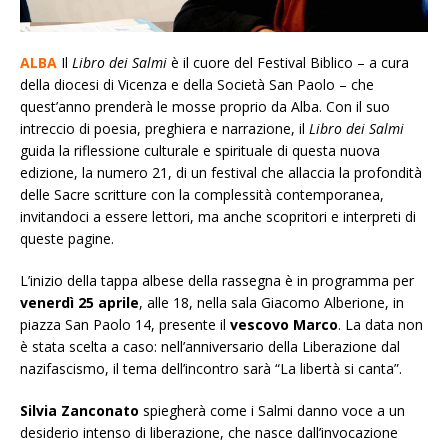
ALBA
I
l
Libro dei Salmi
è il cuore del Festival Biblico – a cura
della diocesi di Vicenza e della Società San Paolo – che
quest’anno prenderà le mosse proprio da Alba. Con il suo
intreccio di poesia, preghiera e narrazione, il
Libro dei Salmi
guida la riflessione culturale e spirituale di questa nuova
edizione, la numero 21, di un festival che allaccia la profondità
delle Sacre scritture con la complessità contemporanea,
invitandoci a essere lettori, ma anche scopritori e interpreti di
queste pagine.
L’inizio della tappa albese della rassegna è in programma per
venerdì 25 aprile
, alle 18,
nella sala Giacomo Alberione, in
piazza San Paolo 14, presente il
vescovo Marco
. La data non
è stata scelta a caso: nell’anniversario della Liberazione dal
nazifascismo, il tema dell’incontro sarà “La libertà si canta”.
Silvia Zanconato
spiegherà come i Salmi danno voce a un
desiderio intenso di liberazione, che nasce dall’invocazione