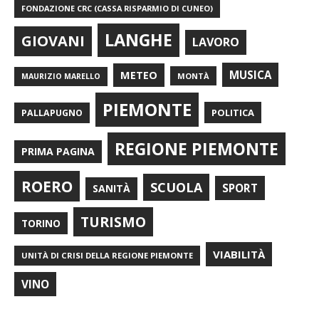
FONDAZIONE CRC (CASSA RISPARMIO DI CUNEO)
LANGHE
GIOVANI
LAVORO
METEO
MUSICA
MONTÀ
MAURIZIO MARELLO
PIEMONTE
POLITICA
PALLAPUGNO
REGIONE PIEMONTE
PRIMA PAGINA
ROERO
SCUOLA
SPORT
SANITÀ
TURISMO
TORINO
VIABILITÀ
UNITÀ DI CRISI DELLA REGIONE PIEMONTE
VINO