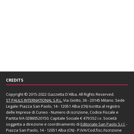
CREDITS
Copyright © 2015-2022 Gazzetta D'Alba. All Rights Reserved.
ST PAULS INTERNATIONAL S.R.L.
Via Giotto, 36 - 20145 Milano. Sede
Legale: Piazza San Paolo, 14 - 12051 Alba (CN) Iscritta al registro
delle Imprese di Cuneo - Numero di iscrizione, Codice Fiscale e
Partita IVA 02860520150. Capitale Sociale € 479.552 i.v. Società
soggetta a direzione e coordinamento di
Editoriale San Paolo
S.r.l.
-
Piazza San Paolo, 14 - 12051 Alba (CN) - P.IVA/Cod.fisc./Iscrizione