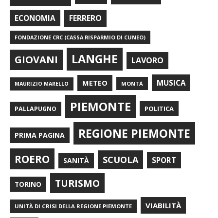
FERRERO
ECONOMIA
FONDAZIONE CRC (CASSA RISPARMIO DI CUNEO)
LANGHE
GIOVANI
LAVORO
METEO
MUSICA
MONTÀ
MAURIZIO MARELLO
PIEMONTE
POLITICA
PALLAPUGNO
REGIONE PIEMONTE
PRIMA PAGINA
ROERO
SCUOLA
SPORT
SANITÀ
TURISMO
TORINO
VIABILITÀ
UNITÀ DI CRISI DELLA REGIONE PIEMONTE