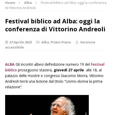
Home
Alba
Festival biblico ad Alba: oggi la conferenza
di Vittorino Andreoli
Festival biblico ad Alba: oggi la
conferenza di Vittorino Andreoli
27 Aprile 2023
Alba
,
Primo Piano
Versione
accessibile
ALBA
Gli incontri albesi dell’edizione numero 19 del
Festival
biblico
proseguono stasera,
giovedì 27 aprile
alle 18, al
palazzo delle mostre e congressi Giacomo Morra, Vittorino
Andreoli terrà una lezione dal titolo “Uomo-donna la prima
relazione”.