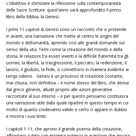
L’obiettivo è stimolare la riflessione sulla contemporaneità
delle Sacre Scritture: quest’anno sarà approfondito il primo
libro della Bibbia, la Genesi.
I primi 11 capitoli di Genesi sono un racconto che si protende
in avanti, una narrazione che mette al centro le origini del
mondo e dell’umanità, aprendo così alle grandi domande sul
senso della vita. Temi come la creazione del mondo e della
storia, le relazioni tra esseri viventi e la difficile fraternità tra gli
uomini, la libertà, la trasgressione, il peccato, la redenzione, il
lavoro, il giudizio, la fede, si connettono in maniera evidente ai
tempi odierni. Genesi è un processo di creazione costante,
mai chiusa, non definitiva – il nome stesso del libro, che deriva
dal greco génesis, allude proprio alle azioni generative
raccontate al suo interno – e per questo pensiamo costituisca
una narrazione utile dalla quale ripartire in questo tempo in cui
molto di quanto credevamo valido e certo ci appare in dubbio
e mostra i suoi limiti.
I capitoli 1-11, che aprono il grande poema della creazione,
affondano subito con estrema potenza in questioni che ancora