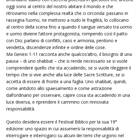
oggi sono al centro del nostro abitare il mondo e che
ritroviamo nella complessa realtà che ci circonda: passano in
rassegna l’uomo, ne mettono a nudo le fragilità, lo collocano
al centro della scena fino a quando il sangue versato tra uomo
e uomo diviene l’attore protagonista, rompendo così il patto
con Dio; parlano di conflitti, caos e armonia, perdono e
vendetta, discendenze infinite e ordine delle cose.
Ma Genesi 1-11 racconta anche qualcos’altro, il bisogno di una
pausa – di uno shabbat – che si rende necessario se si vuole
comprendere quello che sta accadendo, se si vuole rileggere il
tempo che si vive anche alla luce delle Sacre Scritture, se si
accetta di essere di fronte a una faglia. Uno shabbat, quindi,
come antidoto allo spaesamento e come astrazione
dall’ordinario per osservare, capire cosa sta accadendo in una
luce diversa, e riprendere il cammino con rinnovata
responsabilità.
Questo desidera essere il Festival Biblico per la sua 19°
edizione: uno spazio in cui assumersi la responsabilità di
interrogare e interrogarci su alcuni dei temi che urgono nel