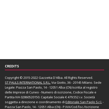
CREDITS
Copyright © 2015-2022 Gazzetta D'Alba. All Rights Reserved.
ST PAULS INTERNATIONAL S.R.L.
Via Giotto, 36 - 20145 Milano. Sede
Legale: Piazza San Paolo, 14 - 12051 Alba (CN) Iscritta al registro
delle Imprese di Cuneo - Numero di iscrizione, Codice Fiscale e
Partita IVA 02860520150. Capitale Sociale € 479.552 i.v. Società
soggetta a direzione e coordinamento di
Editoriale San Paolo
S.r.l.
-
Piazza San Paolo, 14 - 12051 Alba (CN) - P.IVA/Cod.fisc./Iscrizione