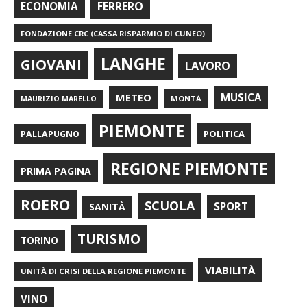
FERRERO
ECONOMIA
FONDAZIONE CRC (CASSA RISPARMIO DI CUNEO)
LANGHE
GIOVANI
LAVORO
METEO
MUSICA
MONTÀ
MAURIZIO MARELLO
PIEMONTE
POLITICA
PALLAPUGNO
REGIONE PIEMONTE
PRIMA PAGINA
ROERO
SCUOLA
SPORT
SANITÀ
TURISMO
TORINO
VIABILITÀ
UNITÀ DI CRISI DELLA REGIONE PIEMONTE
VINO