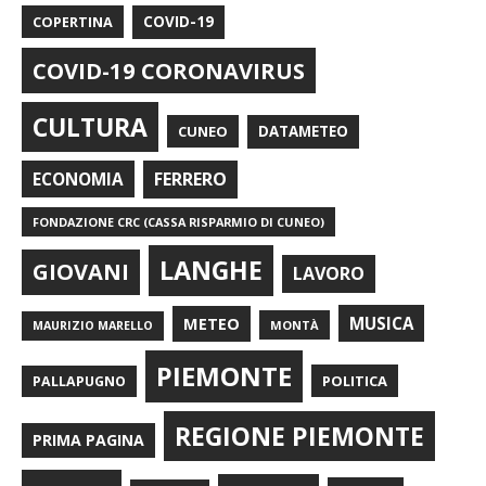
COPERTINA
COVID-19
COVID-19 CORONAVIRUS
CULTURA
CUNEO
DATAMETEO
FERRERO
ECONOMIA
FONDAZIONE CRC (CASSA RISPARMIO DI CUNEO)
LANGHE
GIOVANI
LAVORO
METEO
MUSICA
MONTÀ
MAURIZIO MARELLO
PIEMONTE
POLITICA
PALLAPUGNO
REGIONE PIEMONTE
PRIMA PAGINA