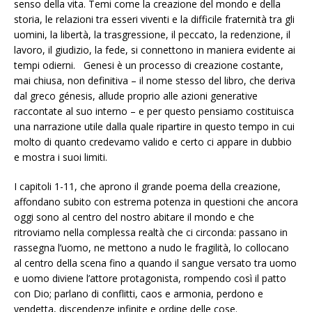
senso della vita. Temi come la creazione del mondo e della
storia, le relazioni tra esseri viventi e la difficile fraternità tra gli
uomini, la libertà, la trasgressione, il peccato, la redenzione, il
lavoro, il giudizio, la fede, si connettono in maniera evidente ai
tempi odierni. Genesi è un processo di creazione costante,
mai chiusa, non definitiva – il nome stesso del libro, che deriva
dal greco génesis, allude proprio alle azioni generative
raccontate al suo interno – e per questo pensiamo costituisca
una narrazione utile dalla quale ripartire in questo tempo in cui
molto di quanto credevamo valido e certo ci appare in dubbio
e mostra i suoi limiti.
I capitoli 1-11, che aprono il grande poema della creazione,
affondano subito con estrema potenza in questioni che ancora
oggi sono al centro del nostro abitare il mondo e che
ritroviamo nella complessa realtà che ci circonda: passano in
rassegna l’uomo, ne mettono a nudo le fragilità, lo collocano
al centro della scena fino a quando il sangue versato tra uomo
e uomo diviene l’attore protagonista, rompendo così il patto
con Dio; parlano di conflitti, caos e armonia, perdono e
vendetta, discendenze infinite e ordine delle cose.