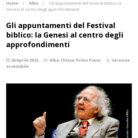
Home
Alba
Gli appuntamenti del Festival biblico: la
Genesi al centro degli approfondimenti
Gli appuntamenti del Festival
biblico: la Genesi al centro degli
approfondimenti
26 Aprile 2023
Alba
,
Chiesa
,
Primo Piano
Versione
accessibile