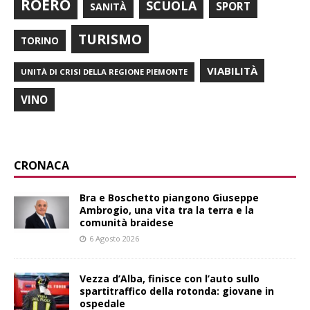
ROERO
SCUOLA
SPORT
SANITÀ
TURISMO
TORINO
VIABILITÀ
UNITÀ DI CRISI DELLA REGIONE PIEMONTE
VINO
CRONACA
Bra e Boschetto piangono Giuseppe
Ambrogio, una vita tra la terra e la
comunità braidese
6 Agosto 2026
Vezza d’Alba, finisce con l’auto sullo
spartitraffico della rotonda: giovane in
ospedale