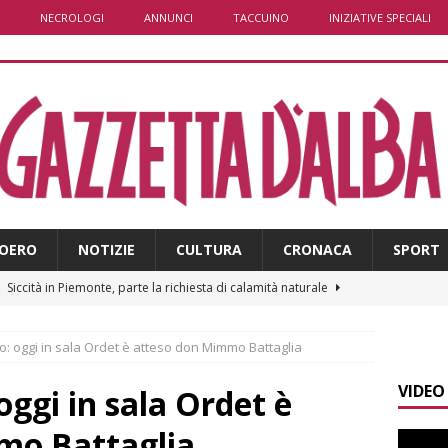
NECROLOGI
ANNUNCI
TACCUINO
INIZIATIVE SPECIALI
OERO
NOTIZIE
CULTURA
CRONACA
SPORT
]
Siccità in Piemonte, parte la richiesta di calamità naturale
ico: oggi in sala Ordet è atteso don Mimmo Battaglia
]
Bollettino meteo: un po’ di temporali nel fine settimana, ma il
VIDEO
presente
ALBA
 oggi in sala Ordet è
]
A Belvedere Langhe la festa dell’Assunta darà spazio anche a
mo Battaglia