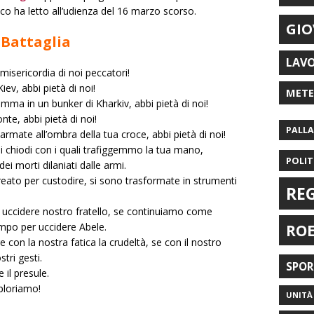
 ha letto all’udienza del 16 marzo scorso.
GIO
 Battaglia
LAV
 misericordia di noi peccatori!
ev, abbi pietà di noi!
MET
mma in un bunker di Kharkiv, abbi pietà di noi!
te, abbi pietà di noi!
PALL
rmate all’ombra della tua croce, abbi pietà di noi!
i chiodi con i quali trafiggemmo la tua mano,
POLIT
i morti dilaniati dalle armi.
eato per custodire, si sono trasformate in strumenti
RE
 uccidere nostro fratello, se continuiamo come
ampo per uccidere Abele.
RO
 con la nostra fatica la crudeltà, se con il nostro
tri gesti.
SPO
 il presule.
mploriamo!
UNITÀ 