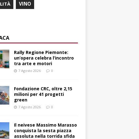
ILITÀ
VINO
ACA
Rally Regione Piemonte:
un’opera celebra l’incontro
tra arte e motori
7 Agosto 2026
0
Fondazione CRC, oltre 2,15
milioni per 41 progetti
green
7 Agosto 2026
0
Il neivese Massimo Marasso
conquista la sesta piazza
assoluta nella torrida sfida