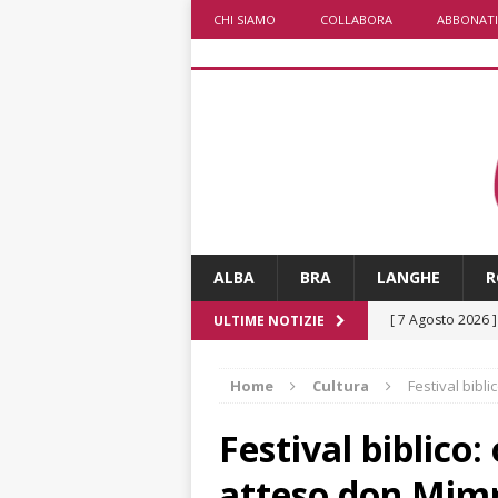
CHI SIAMO
COLLABORA
ABBONATI
ALBA
BRA
LANGHE
R
[ 7 Agosto 2026 
ULTIME NOTIZIE
CRONACA
Home
Cultura
Festival bibl
[ 7 Agosto 2026 
caldo è sempre 
Festival biblico:
[ 7 Agosto 2026 
atteso don Mim