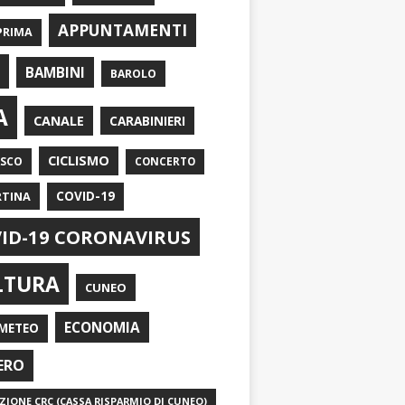
APPUNTAMENTI
PRIMA
I
BAMBINI
BAROLO
A
CANALE
CARABINIERI
CICLISMO
ASCO
CONCERTO
RTINA
COVID-19
ID-19 CORONAVIRUS
LTURA
CUNEO
ECONOMIA
METEO
ERO
IONE CRC (CASSA RISPARMIO DI CUNEO)