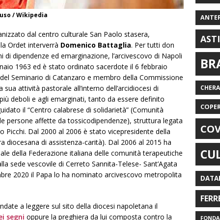
so / Wikipedia
ANTE
ganizzato dal centro culturale San Paolo stasera,
AST
la Ordet interverrà
Domenico Battaglia
. Per tutti don
ni di dipendenze ed emarginazione, l’arcivescovo di Napoli
BR
naio 1963 ed è stato ordinato sacerdote il 6 febbraio
e del Seminario di Catanzaro e membro della Commissione
sua attività pastorale all’interno dell’arcidiocesi di
CHER
più deboli e agli emarginati, tanto da essere definito
COPE
guidato il “Centro calabrese di solidarietà” (Comunità
le persone affette da tossicodipendenze), struttura legata
COV
 Picchi. Dal 2000 al 2006 è stato vicepresidente della
 diocesana di assistenza-carità). Dal 2006 al 2015 ha
CU
onale della Federazione italiana delle comunità terapeutiche
 alla sede vescovile di Cerreto Sannita-Telese- Sant’Agata
embre 2020 il Papa lo ha nominato arcivescovo metropolita
DATA
FERR
andate a leggere sul sito della diocesi napoletana il
ei segni
oppure la preghiera da lui composta contro la
FONDAZ