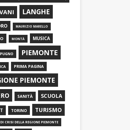
LANGHE
VANI
ORO
MAURIZIO MARELLO
EO
MUSICA
MONTÀ
PIEMONTE
APUGNO
PRIMA PAGINA
ICA
GIONE PIEMONTE
ERO
SCUOLA
SANITÀ
TURISMO
RT
TORINO
DI CRISI DELLA REGIONE PIEMONTE