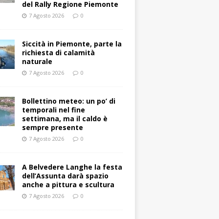
del Rally Regione Piemonte
7 Agosto 2026
0
Siccità in Piemonte, parte la
richiesta di calamità
naturale
7 Agosto 2026
0
Bollettino meteo: un po’ di
temporali nel fine
settimana, ma il caldo è
sempre presente
7 Agosto 2026
0
A Belvedere Langhe la festa
dell’Assunta darà spazio
anche a pittura e scultura
7 Agosto 2026
0