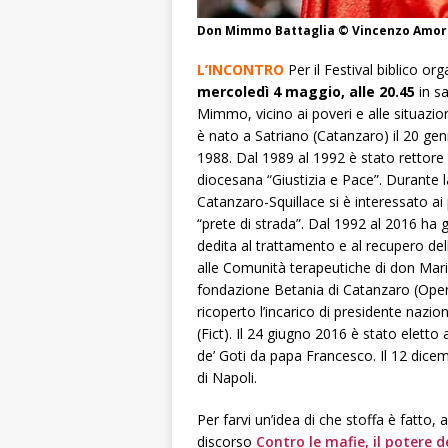
Don Mimmo Battaglia © Vincenzo Amoru
L’INCONTRO
Per il Festival biblico or
mercoledì 4 maggio, alle 20.45
in sa
Mimmo, vicino ai poveri e alle situazio
è nato a Satriano (Catanzaro) il 20 gen
1988. Dal 1989 al 1992 è stato rettor
diocesana “Giustizia e Pace”. Durante la 
Catanzaro-Squillace si è interessato ai 
“prete di strada”. Dal 1992 al 2016 ha 
dedita al trattamento e al recupero del
alle Comunità terapeutiche di don Mario
fondazione Betania di Catanzaro (Opera
ricoperto l’incarico di presidente nazi
(Fict). Il 24 giugno 2016 è stato eletto
de’ Goti da papa Francesco. Il 12 dic
di Napoli.
Per farvi un’idea di che stoffa è fatto, 
discorso
Contro le mafie, il potere d