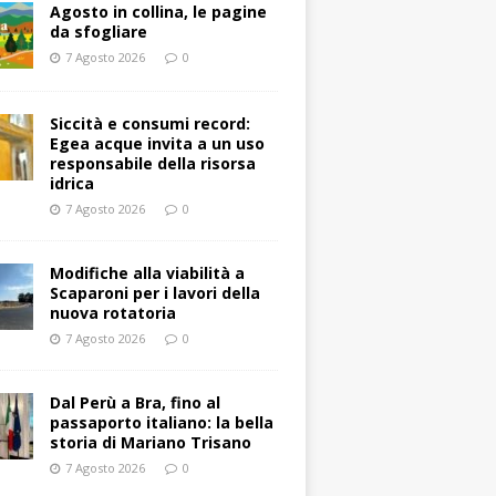
Agosto in collina, le pagine
da sfogliare
7 Agosto 2026
0
Siccità e consumi record:
Egea acque invita a un uso
responsabile della risorsa
idrica
7 Agosto 2026
0
Modifiche alla viabilità a
Scaparoni per i lavori della
nuova rotatoria
7 Agosto 2026
0
​Dal Perù a Bra, fino al
passaporto italiano: la bella
storia di Mariano Trisano
7 Agosto 2026
0