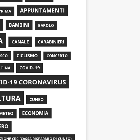
APPUNTAMENTI
PRIMA
I
BAMBINI
BAROLO
A
CANALE
CARABINIERI
CICLISMO
ASCO
CONCERTO
RTINA
COVID-19
ID-19 CORONAVIRUS
LTURA
CUNEO
ECONOMIA
METEO
ERO
IONE CRC (CASSA RISPARMIO DI CUNEO)