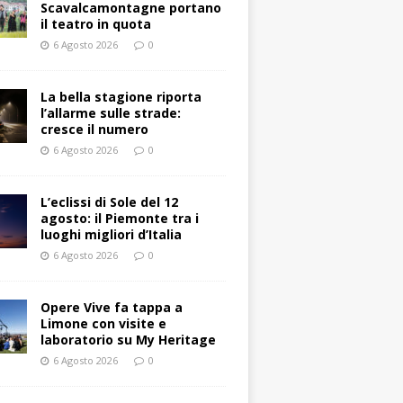
Scavalcamontagne portano
il teatro in quota
6 Agosto 2026
0
La bella stagione riporta
l’allarme sulle strade:
cresce il numero
6 Agosto 2026
0
L’eclissi di Sole del 12
agosto: il Piemonte tra i
luoghi migliori d’Italia
6 Agosto 2026
0
Opere Vive fa tappa a
Limone con visite e
laboratorio su My Heritage
6 Agosto 2026
0