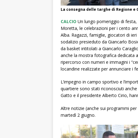
La consegna delle targhe di Regione e 
CALCIO
Un lungo pomeriggio di festa, a
Moretta, le celebrazioni per i cento anni
Alba. Ragazzi, famiglie, giocatori di ie
sodalizio presieduto da Giancarlo Bosi
da basket intitolati a Giancarlo Caragli
anche la mostra fotografica dedicata al
ripercorso con numeri e immagini i “c
e
locandine realizzate per annunciare i f
L’impegno in campo sportivo e l’import
quartiere sono stati riconosciuti anche 
Gatto e il presidente Alberto Cirio, h
Altre notizie (anche sui programmi per
martedì 2 giugno.