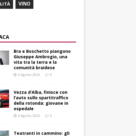
ILITÀ
VINO
ACA
Bra e Boschetto piangono
Giuseppe Ambrogio, una
vita tra la terra e la
comunità braidese
6 Agosto 2026
0
Vezza d’Alba, finisce con
l’auto sullo spartitraffico
della rotonda: giovane in
ospedale
6 Agosto 2026
0
Teatranti in cammino: gli