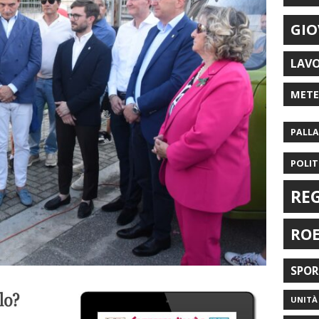
GIO
LAV
MET
PALL
POLIT
RE
RO
SPO
UNITÀ 