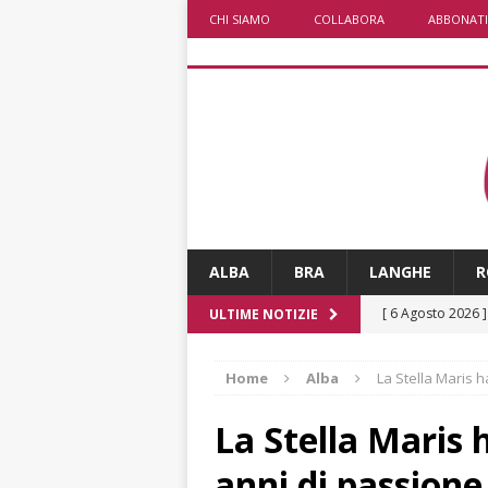
CHI SIAMO
COLLABORA
ABBONATI
ALBA
BRA
LANGHE
R
[ 6 Agosto 2026 
ULTIME NOTIZIE
rotonda: giovan
Home
Alba
La Stella Maris h
[ 6 Agosto 2026 
numero
ALTRE
La Stella Maris 
[ 6 Agosto 2026 
anni di passione 