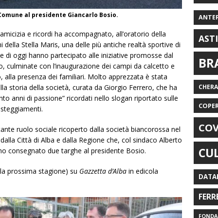
Comune al presidente Giancarlo Bosio.
ANTE
micizia e ricordi ha accompagnato, all’oratorio della
AST
 della Stella Maris, una delle più antiche realtà sportive di
ri e di oggi hanno partecipato alle iniziative promosse dal
BR
o, culminate con l’inaugurazione dei campi da calcetto e
o, alla presenza dei familiari. Molto apprezzata è stata
la storia della società, curata da Giorgio Ferrero, che ha
CHER
nto anni di passione” ricordati nello slogan riportato sulle
COPE
esteggiamenti.
COV
ante ruolo sociale ricoperto dalla società biancorossa nel
dalla Città di Alba e dalla Regione che, col sindaco Alberto
CU
anno consegnato due targhe al presidente Bosio.
 la prossima stagione) su
Gazzetta d’Alba
in edicola
DATA
FERR
FONDAZ