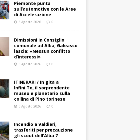
Piemonte punta
sull’automotive con le Aree
di Accelerazione
6 Agosto 2026
0
Dimissioni in Consiglio
comunale ad Alba, Galeasso
lascia: «Nessun conflitto
d’interessi»
6 Agosto 2026
0
ITINERARI / In gita a
Infini.To, il sorprendente
museo e planetario sulla
collina di Pino torinese
6 Agosto 2026
0
Incendio a Valdieri,
trasferiti per precauzione
gli scout dell’Alba 7