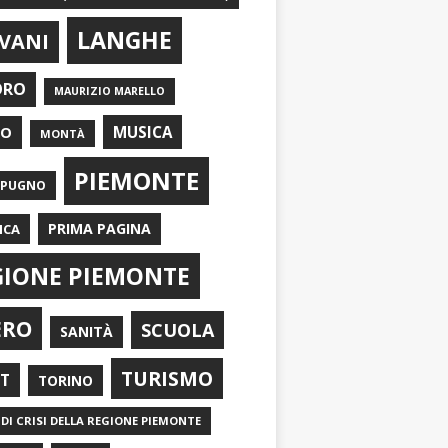
LANGHE
VANI
ORO
MAURIZIO MARELLO
EO
MUSICA
MONTÀ
PIEMONTE
APUGNO
PRIMA PAGINA
ICA
GIONE PIEMONTE
ERO
SCUOLA
SANITÀ
TURISMO
RT
TORINO
DI CRISI DELLA REGIONE PIEMONTE