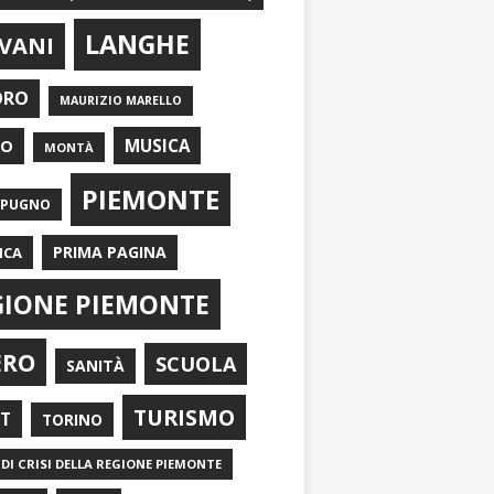
LANGHE
VANI
ORO
MAURIZIO MARELLO
EO
MUSICA
MONTÀ
PIEMONTE
APUGNO
PRIMA PAGINA
ICA
GIONE PIEMONTE
ERO
SCUOLA
SANITÀ
TURISMO
RT
TORINO
DI CRISI DELLA REGIONE PIEMONTE