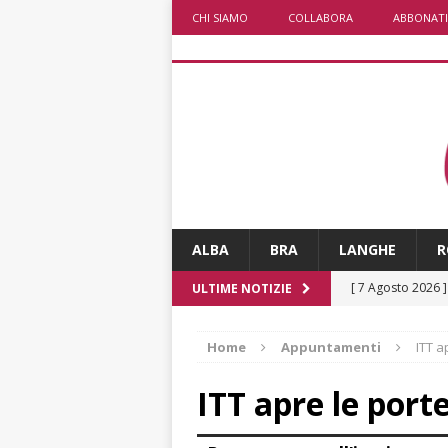
CHI SIAMO
COLLABORA
ABBONATI
ALBA
BRA
LANGHE
R
[ 7 Agosto 2026 
ULTIME NOTIZIE
CRONACA
Home
Appuntamenti
ITT a
[ 7 Agosto 2026 
non cancellano i
ITT apre le porte
[ 7 Agosto 2026 