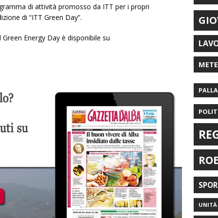
rogramma di attività promosso da ITT per i propri
dizione di “ITT Green Day”.
GIO
 il Green Energy Day è disponibile su
LAV
MET
PALL
POLIT
RE
RO
SPO
UNITÀ 