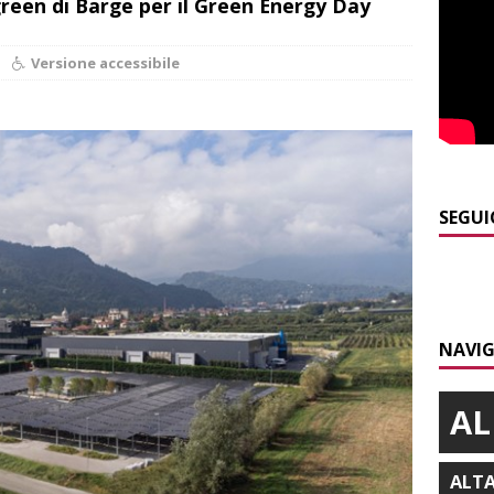
green di Barge per il Green Energy Day
]
Maltempo a Monticello d’Alba: crolla un palo dell’illuminazione
Versione accessibile
PRIMO PIANO
]
Abitare il piemontese / La parola della settimana è Bifa
]
Alba: lunedì 10 agosto tornano le “Notti del vino”
ALBA
SEGUI
]
Dal 13 al 16 agosto a Priocca c’è la Sagra della costata di
PIANO
]
Rotary Club Bra: arriva il “Premio per l’Eccellenza”
BRA
NAVIG
AL
ALT