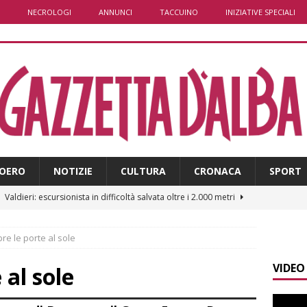
NECROLOGI
ANNUNCI
TACCUINO
INIZIATIVE SPECIALI
OERO
NOTIZIE
CULTURA
CRONACA
SPORT
]
Valdieri: escursionista in difficoltà salvata oltre i 2.000 metri
pre le porte al sole
]
Caso Galeasso in Comune ad Alba, per la Lega le dimissioni
VIDEO
l problema politico
ALBA
 al sole
]
ITINERARI / La ciclabile del Ponente ligure sui vecchi binari