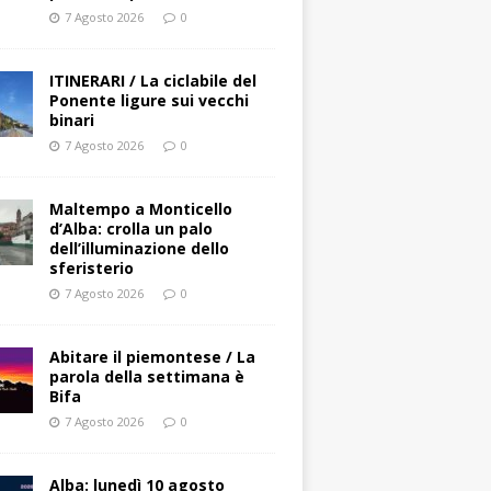
7 Agosto 2026
0
ITINERARI / La ciclabile del
Ponente ligure sui vecchi
binari
7 Agosto 2026
0
Maltempo a Monticello
d’Alba: crolla un palo
dell’illuminazione dello
sferisterio
7 Agosto 2026
0
Abitare il piemontese / La
parola della settimana è
Bifa
7 Agosto 2026
0
Alba: lunedì 10 agosto