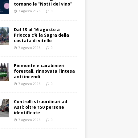
tornano le “Notti del vino”
7 Agosto 2026
0
Dal 13 al 16 agosto a
Priocca c’è la Sagra della
costata di vitello
7 Agosto 2026
0
Piemonte e carabinieri
forestali, rinnovata l’intesa
anti incendi
7 Agosto 2026
0
Controlli straordinari ad
Asti: oltre 150 persone
identificate
7 Agosto 2026
0