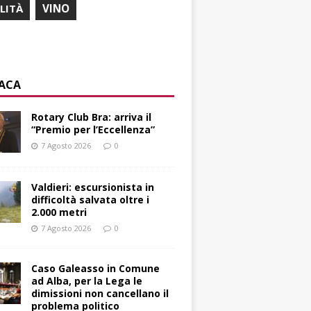
ILITÀ
VINO
ACA
Rotary Club Bra: arriva il
“Premio per l’Eccellenza”
7 Agosto 2026
0
Valdieri: escursionista in
difficoltà salvata oltre i
2.000 metri
7 Agosto 2026
0
Caso Galeasso in Comune
ad Alba, per la Lega le
dimissioni non cancellano il
problema politico