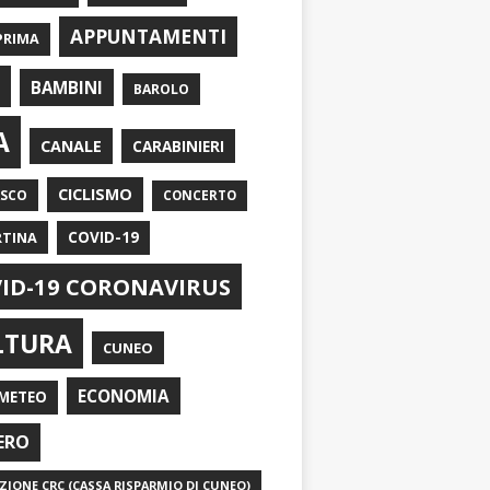
APPUNTAMENTI
PRIMA
I
BAMBINI
BAROLO
A
CANALE
CARABINIERI
CICLISMO
ASCO
CONCERTO
RTINA
COVID-19
ID-19 CORONAVIRUS
LTURA
CUNEO
ECONOMIA
METEO
ERO
IONE CRC (CASSA RISPARMIO DI CUNEO)