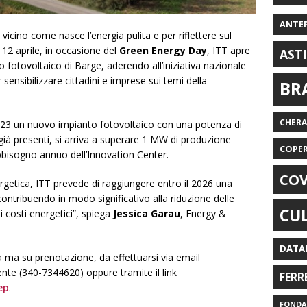
ANTE
vicino come nasce l’energia pulita e per riflettere sul
o 12 aprile, in occasione del
Green Energy
Day
, ITT apre
AST
o fotovoltaico di Barge, aderendo all’iniziativa nazionale
nsibilizzare cittadini e imprese sui temi della
BR
CHER
 2023 un nuovo impianto fotovoltaico con una potenza di
ià presenti, si arriva a superare 1 MW di produzione
COPE
bbisogno annuo dell’Innovation Center.
COV
ergetica, ITT prevede di raggiungere entro il 2026 una
contribuendo in modo significativo alla riduzione delle
CU
i costi energetici”, spiega
Jessica Garau
, Energy &
DATA
ta ma su prenotazione, da effettuarsi via email
te (340-7344620) oppure tramite il link
FERR
ep
.
FONDAZ