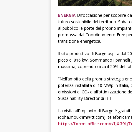
ENERGIA
Un’occasione per scoprire da 
futuro sostenibile del territorio. Sabat
al pubblico le porte del proprio impiant
promossa dal Coordinamento Free per se
transizione energetica.
Il sito produttivo di Barge ospita dal
picco di 816 kW. Sommando i pannelli g
massima, coprendo circa il 20% del fa
“Nell’ambito della propria strategia en
potenza installata di 10 MWp in Italia, 
emissioni di CO₂ e all’ottimizzazione de
Sustainability Director di ITT.
La visita all’impianto di Barge è gratui
(doha.moukrim@itt.com), telefonicamen
https://forms.office.com/r/fjXG9LjT