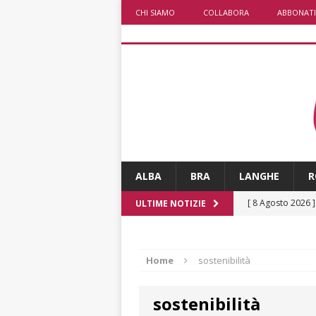
CHI SIAMO
COLLABORA
ABBONATI
ALBA
BRA
LANGHE
R
[ 8 Agosto 2026 
ULTIME NOTIZIE
NOTIZIE
[ 8 Agosto 2026 
Home
sostenibilità
[ 8 Agosto 2026 
sostenibilità
LANGHE