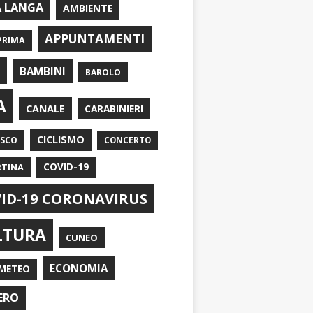
A LANGA
AMBIENTE
APPUNTAMENTI
PRIMA
I
BAMBINI
BAROLO
A
CANALE
CARABINIERI
CICLISMO
ASCO
CONCERTO
RTINA
COVID-19
ID-19 CORONAVIRUS
LTURA
CUNEO
ECONOMIA
METEO
ERO