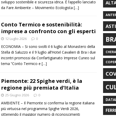
sviluppo sostenibile e sicurezza idrica. È l’appello lanciato
ALT
da Fare Ambiente – Movimento Ecologista
[…]
ANTE
Conto Termico e sostenibilità:
AST
imprese a confronto con gli esperti
BR
12 Luglio 2026
0
ECONOMIA – Si sono svolti il 6 luglio al Monastero della
Stella di Saluzzo e il 9 luglio all’Hotel Cavalieri di Bra i due
CHER
incontri promossi da Confartigianato Imprese Cuneo sul
COPE
tema “Conto Termico e
[…]
COV
Piemonte: 22 Spighe verdi, è la
CU
regione più premiata d’Italia
25 Giugno 2026
0
DATA
AMBIENTE – Il Piemonte si conferma la regione italiana
più virtuosa nel programma Spighe Verdi 2026,
FERR
ottenendo il maggior numero di riconoscimenti