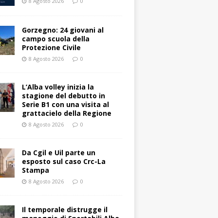
8 Agosto 2026
0
Gorzegno: 24 giovani al
campo scuola della
Protezione Civile
8 Agosto 2026
0
L’Alba volley inizia la
stagione del debutto in
Serie B1 con una visita al
grattacielo della Regione
8 Agosto 2026
0
Da Cgil e Uil parte un
esposto sul caso Crc-La
Stampa
8 Agosto 2026
0
Il temporale distrugge il