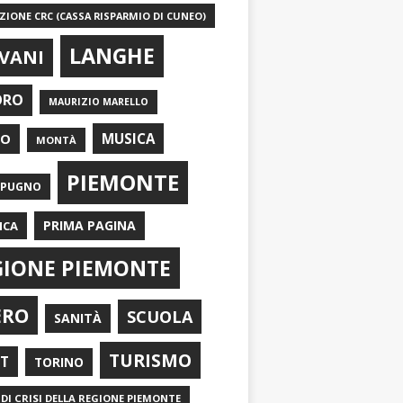
IONE CRC (CASSA RISPARMIO DI CUNEO)
LANGHE
VANI
ORO
MAURIZIO MARELLO
EO
MUSICA
MONTÀ
PIEMONTE
APUGNO
PRIMA PAGINA
ICA
GIONE PIEMONTE
ERO
SCUOLA
SANITÀ
TURISMO
RT
TORINO
DI CRISI DELLA REGIONE PIEMONTE