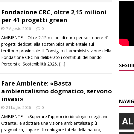
]
L’Alba volley inizia la stagione del debutto in Serie B1 con una
Fondazione CRC, oltre 2,15 milioni
ielo della Regione
ALBA
per 41 progetti green
]
Da Cgil e Uil parte un esposto sul caso Crc-La Stampa
ALBA
7 Agosto 2026
0
]
Il temporale distrugge il maneggio di Sportabili Alba a Roddi
AMBIENTE – Oltre 2,15 milioni di euro per sostenere 41
progetti dedicati alla sostenibilità ambientale sul
territorio provinciale. Il Consiglio di amministrazione della
]
La magia della Notte delle stelle: ad Alba è tutto pronto per
Fondazione CRC ha deliberato i contributi del bando
Percorsi di Sostenibilità 2026,
[…]
LBA
SEGUI
]
La festa di San Rocco dimostra che Santo Stefano Belbo è un
Fare Ambiente: «Basta
ANGHE
ambientalismo dogmatico, servono
invasi»
NAVIG
21 Luglio 2026
0
AMBIENTE – «Superare l’approccio ideologico degli anni
AL
Ottanta» e adottare una visione ambientalista più
pragmatica, capace di coniugare tutela della natura,