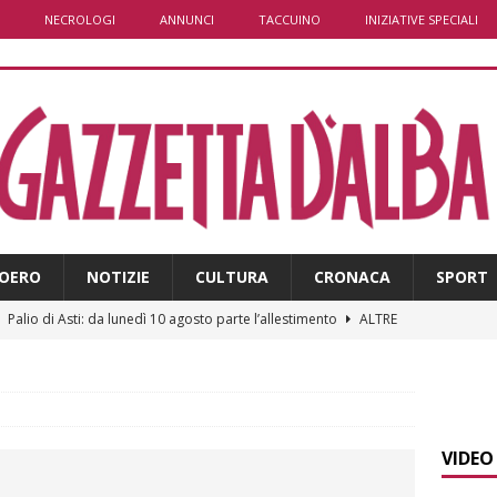
NECROLOGI
ANNUNCI
TACCUINO
INIZIATIVE SPECIALI
OERO
NOTIZIE
CULTURA
CRONACA
SPORT
]
Palio di Asti: da lunedì 10 agosto parte l’allestimento
ALTRE
]
Alba: lunedì 10 agosto tornano le “Notti del vino”
ALBA
]
Gorzegno: 24 giovani al campo scuola della Protezione Civile
VIDEO