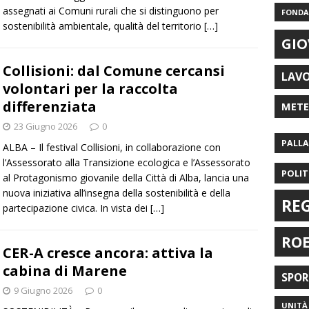
assegnati ai Comuni rurali che si distinguono per
FONDAZ
sostenibilità ambientale, qualità del territorio
[…]
GIO
Collisioni: dal Comune cercansi
LAV
volontari per la raccolta
differenziata
MET
23 Giugno 2026
0
PALL
ALBA – Il festival Collisioni, in collaborazione con
l’Assessorato alla Transizione ecologica e l’Assessorato
POLIT
al Protagonismo giovanile della Città di Alba, lancia una
nuova iniziativa all’insegna della sostenibilità e della
RE
partecipazione civica. In vista dei
[…]
RO
CER-A cresce ancora: attiva la
cabina di Marene
SPO
9 Giugno 2026
0
UNITÀ 