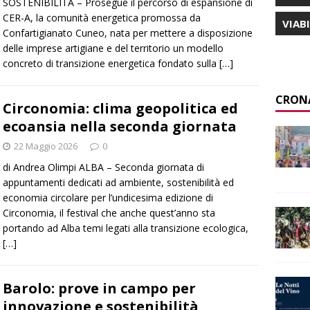
SOSTENIBILITÀ – Prosegue il percorso di espansione di
CER-A, la comunità energetica promossa da
VIAB
Confartigianato Cuneo, nata per mettere a disposizione
delle imprese artigiane e del territorio un modello
concreto di transizione energetica fondato sulla
[…]
CRON
Circonomia: clima geopolitica ed
ecoansia nella seconda giornata
22 Maggio 2026
0
di Andrea Olimpi ALBA – Seconda giornata di
appuntamenti dedicati ad ambiente, sostenibilità ed
economia circolare per l’undicesima edizione di
Circonomia, il festival che anche quest’anno sta
portando ad Alba temi legati alla transizione ecologica,
[…]
Barolo: prove in campo per
innovazione e sostenibilità