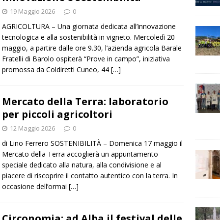
19 Maggio 2026
0
AGRICOLTURA – Una giornata dedicata all’innovazione
tecnologica e alla sostenibilità in vigneto. Mercoledì 20
maggio, a partire dalle ore 9.30, l’azienda agricola Barale
Fratelli di Barolo ospiterà “Prove in campo”, iniziativa
promossa da Coldiretti Cuneo, 44
[…]
Mercato della Terra: laboratorio
per piccoli agricoltori
12 Maggio 2026
0
di Lino Ferrero SOSTENIBILITÀ – Domenica 17 maggio il
Mercato della Terra accoglierà un appuntamento
speciale dedicato alla natura, alla condivisione e al
piacere di riscoprire il contatto autentico con la terra. In
occasione dell’ormai
[…]
Circonomia: ad Alba il festival delle