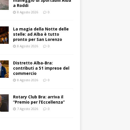
maneggio di Sportabili Alba
a Roddi
8 Agosto 2026
0
La magia della Notte delle
stelle: ad Alba è tutto
pronto per San Lorenzo
8 Agosto 2026
0
Distretto Alba-Bra:
contributi a 51 imprese del
commercio
8 Agosto 2026
0
Rotary Club Bra: arriva il
“Premio per l’Eccellenza”
7 Agosto 2026
0