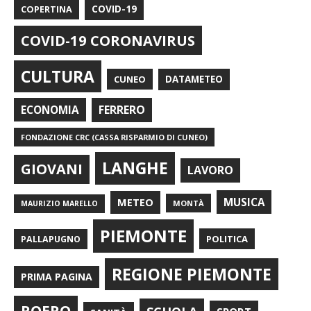
COPERTINA
COVID-19
COVID-19 CORONAVIRUS
CULTURA
CUNEO
DATAMETEO
FERRERO
ECONOMIA
FONDAZIONE CRC (CASSA RISPARMIO DI CUNEO)
LANGHE
GIOVANI
LAVORO
METEO
MUSICA
MONTÀ
MAURIZIO MARELLO
PIEMONTE
POLITICA
PALLAPUGNO
REGIONE PIEMONTE
PRIMA PAGINA
ROERO