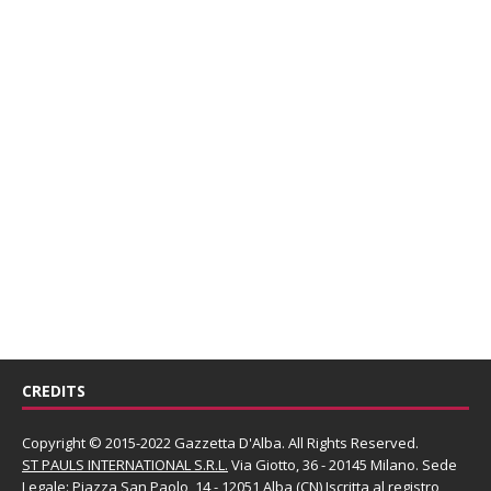
CREDITS
Copyright © 2015-2022 Gazzetta D'Alba. All Rights Reserved.
ST PAULS INTERNATIONAL S.R.L.
Via Giotto, 36 - 20145 Milano. Sede
Legale: Piazza San Paolo, 14 - 12051 Alba (CN) Iscritta al registro