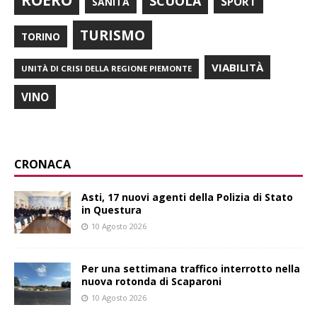
SCUOLA
SPORT
SANITÀ
TURISMO
TORINO
VIABILITÀ
UNITÀ DI CRISI DELLA REGIONE PIEMONTE
VINO
CRONACA
Asti, 17 nuovi agenti della Polizia di Stato
in Questura
10 Agosto 2026
Per una settimana traffico interrotto nella
nuova rotonda di Scaparoni
10 Agosto 2026