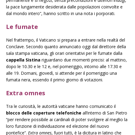
permanente e si negozi, senza precondizioni e ulteriori indugi,
la pace lungamente desiderata dalle popolazioni coinvolte e
dal mondo intero”, hanno scritto in una nota i porporati.
Le fumate
Nel frattempo, il Vaticano si prepara a entrare nella realtà del
Conclave. Secondo quanto annunciato oggi dal direttore della
sala stampa vaticana, gli orari orientativi per le fumate dalla
cappella Sistina
riguardano due momenti precisi: al mattino,
dopo le 10.30 e le 12 e, nel pomeriggio, intorno alle 17.30 e
alle 19. Domani, giovedì, si attende per il pomeriggio una
fumata nera, essendo il primo giorno di votazioni.
Extra omnes
Tra le curiosità, le autorità vaticane hanno comunicato il
blocco delle coperture telefoniche
all’interno di San Pietro
“per rendere possibile ai cardinali di poter svolgere al meglio la
loro funzione di individuazione ed elezione del nuovo
pontefice”.
Extra omnes
, fuori tutti, è la dicitura in latino che