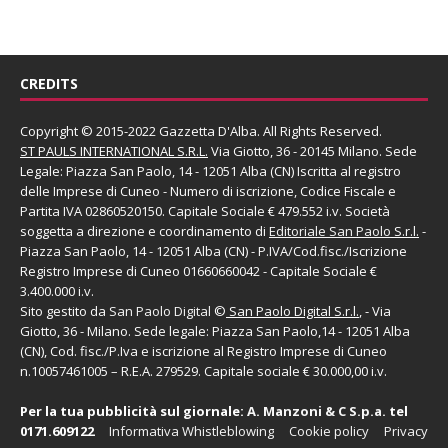
CREDITS
Copyright © 2015-2022 Gazzetta D'Alba. All Rights Reserved.
ST PAULS INTERNATIONAL S.R.L.
Via Giotto, 36 - 20145 Milano. Sede
Legale: Piazza San Paolo, 14 - 12051 Alba (CN) Iscritta al registro
delle Imprese di Cuneo - Numero di iscrizione, Codice Fiscale e
Partita IVA 02860520150. Capitale Sociale € 479.552 i.v. Società
soggetta a direzione e coordinamento di
Editoriale San Paolo
S.r.l.
-
Piazza San Paolo, 14 - 12051 Alba (CN) - P.IVA/Cod.fisc./Iscrizione
Registro Imprese di Cuneo 01660660042 - Capitale Sociale €
3.400.000 i.v.
Sito gestito da
San Paolo Digital
©
San Paolo Digital S.r.l.
, - Via
Giotto, 36 - Milano. Sede legale: Piazza San Paolo,14 - 12051 Alba
(CN), Cod. fisc./P.Iva e iscrizione al Registro Imprese di Cuneo
n.10057461005 – R.E.A. 279529. Capitale sociale € 30.000,00 i.v.
Per la tua pubblicità sul giornale:
A. Manzoni & C S.p.a.
tel
0171.609122
Informativa Whistleblowing
Cookie policy
Privacy