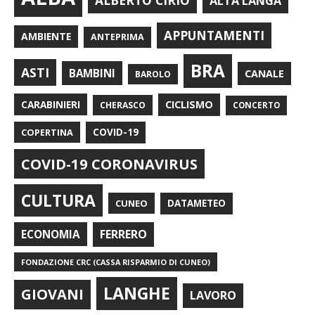
ALBERTO CIRIO
ALTA LANGA
APPUNTAMENTI
AMBIENTE
ANTEPRIMA
BRA
ASTI
BAMBINI
CANALE
BAROLO
CARABINIERI
CICLISMO
CHERASCO
CONCERTO
COPERTINA
COVID-19
COVID-19 CORONAVIRUS
CULTURA
CUNEO
DATAMETEO
FERRERO
ECONOMIA
FONDAZIONE CRC (CASSA RISPARMIO DI CUNEO)
LANGHE
GIOVANI
LAVORO