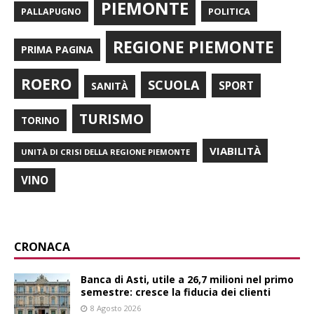
PIEMONTE
POLITICA
PALLAPUGNO
REGIONE PIEMONTE
PRIMA PAGINA
ROERO
SCUOLA
SPORT
SANITÀ
TURISMO
TORINO
VIABILITÀ
UNITÀ DI CRISI DELLA REGIONE PIEMONTE
VINO
CRONACA
Banca di Asti, utile a 26,7 milioni nel primo
semestre: cresce la fiducia dei clienti
8 Agosto 2026