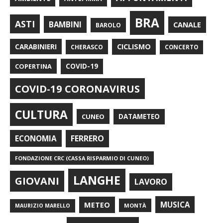
BRA
ASTI
BAMBINI
CANALE
BAROLO
CARABINIERI
CICLISMO
CHERASCO
CONCERTO
COPERTINA
COVID-19
COVID-19 CORONAVIRUS
CULTURA
CUNEO
DATAMETEO
FERRERO
ECONOMIA
FONDAZIONE CRC (CASSA RISPARMIO DI CUNEO)
LANGHE
GIOVANI
LAVORO
METEO
MUSICA
MONTÀ
MAURIZIO MARELLO