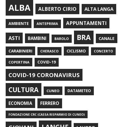
ALBA
ALBERTO CIRIO
ALTA LANGA
APPUNTAMENTI
AMBIENTE
ANTEPRIMA
BRA
ASTI
BAMBINI
CANALE
BAROLO
CARABINIERI
CICLISMO
CHERASCO
CONCERTO
COPERTINA
COVID-19
COVID-19 CORONAVIRUS
CULTURA
CUNEO
DATAMETEO
FERRERO
ECONOMIA
FONDAZIONE CRC (CASSA RISPARMIO DI CUNEO)