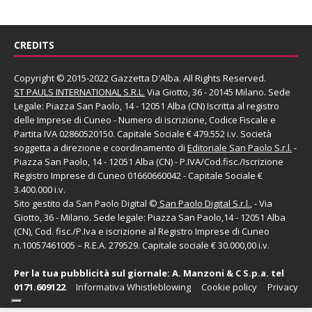
CREDITS
Copyright © 2015-2022 Gazzetta D'Alba. All Rights Reserved.
ST PAULS INTERNATIONAL S.R.L.
Via Giotto, 36 - 20145 Milano. Sede
Legale: Piazza San Paolo, 14 - 12051 Alba (CN) Iscritta al registro
delle Imprese di Cuneo - Numero di iscrizione, Codice Fiscale e
Partita IVA 02860520150. Capitale Sociale € 479.552 i.v. Società
soggetta a direzione e coordinamento di
Editoriale San Paolo
S.r.l.
-
Piazza San Paolo, 14 - 12051 Alba (CN) - P.IVA/Cod.fisc./Iscrizione
Registro Imprese di Cuneo 01660660042 - Capitale Sociale €
3.400.000 i.v.
Sito gestito da
San Paolo Digital
©
San Paolo Digital S.r.l.
, - Via
Giotto, 36 - Milano. Sede legale: Piazza San Paolo,14 - 12051 Alba
(CN), Cod. fisc./P.Iva e iscrizione al Registro Imprese di Cuneo
n.10057461005 – R.E.A. 279529. Capitale sociale € 30.000,00 i.v.
Per la tua pubblicità sul giornale:
A. Manzoni & C S.p.a.
tel
0171.609122
Informativa Whistleblowing
Cookie policy
Privacy