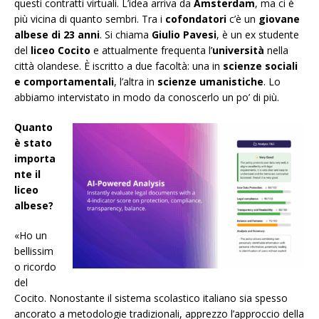
questi contratti virtuali. L’idea arriva da
Amsterdam
, ma ci è
più vicina di quanto sembri. Tra i
cofondatori
c’è un
giovane
albese di 23 anni
. Si chiama
Giulio Pavesi
, è un ex studente
del
liceo
Cocito
e attualmente frequenta l’
università
nella
città olandese. È iscritto a due facoltà: una in
scienze sociali
e comportamentali
, l’altra in
scienze umanistiche
. Lo
abbiamo intervistato in modo da conoscerlo un po’ di più.
Quanto
è stato
importa
nte il
liceo
albese?
«Ho un
bellissim
o ricordo
del
Cocito. Nonostante il sistema scolastico italiano sia spesso
ancorato a metodologie tradizionali, apprezzo l’approccio della