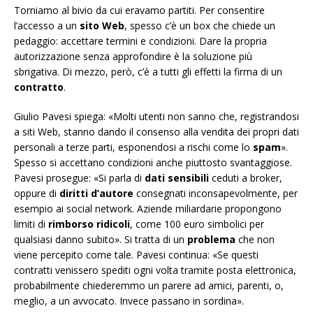
Torniamo al bivio da cui eravamo partiti. Per consentire
l’accesso a un
sito Web
, spesso c’è un box che chiede un
pedaggio: accettare termini e condizioni. Dare la propria
autorizzazione senza approfondire è la soluzione più
sbrigativa. Di mezzo, però, c’è a tutti gli effetti la firma di un
contratto
.
Giulio Pavesi spiega: «Molti utenti non sanno che, registrandosi
a siti Web, stanno dando il consenso alla vendita dei propri dati
personali a terze parti, esponendosi a rischi come lo
spam
».
Spesso si accettano condizioni anche piuttosto svantaggiose.
Pavesi prosegue: «Si parla di
dati sensibili
ceduti a
broker
,
oppure di
diritti d’autore
consegnati inconsapevolmente, per
esempio ai
social network
. Aziende miliardarie propongono
limiti di
rimborso ridicoli
, come 100 euro simbolici per
qualsiasi danno subito».
Si tratta di un
problema
che non
viene percepito come tale. Pavesi continua: «Se questi
contratti venissero spediti ogni volta tramite posta elettronica,
probabilmente chiederemmo un parere ad amici, parenti, o,
meglio, a un avvocato. Invece passano in sordina».