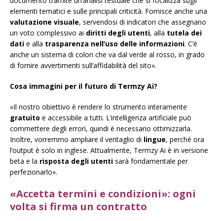
documento tramite un’analisi testuale che si focalizza sugli
elementi tematici e sulle principali criticità. Fornisce anche una
valutazione visuale
, servendosi di indicatori che assegnano
un voto complessivo ai
diritti degli utenti
, alla
tutela dei
dati
e alla
trasparenza nell’uso delle informazioni
. C’è
anche un sistema di colori che va dal verde al rosso, in grado
di fornire avvertimenti sull’affidabilità del sito».
Cosa immagini per il futuro di Termzy Ai?
«Il nostro obiettivo è rendere lo strumento interamente
gratuito
e accessibile a tutti. L’intelligenza artificiale può
commettere degli errori, quindi è necessario ottimizzarla.
Inoltre, vorremmo ampliare il ventaglio di
lingue
, perché ora
l’
output
è solo in inglese. Attualmente, Termzy Ai è in versione
beta e la
risposta degli utenti
sarà fondamentale per
perfezionarlo».
«Accetta termini e condizioni»: ogni
volta si firma un contratto