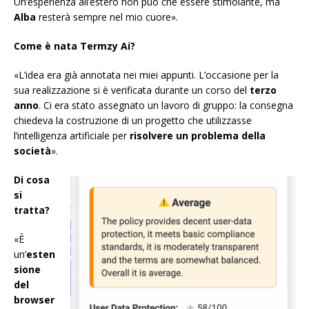
Un’esperienza all’estero non può che essere stimolante, ma
Alba
resterà sempre nel mio cuore».
Come è nata Termzy Ai?
«L’idea era già annotata nei miei appunti. L’occasione per la
sua realizzazione si è verificata durante un corso del
terzo
anno
. Ci era stato assegnato un lavoro di gruppo: la consegna
chiedeva la costruzione di un progetto che utilizzasse
l’intelligenza artificiale per
risolvere un problema della
società
».
Di cosa
si
tratta?
«È
un’
esten
sione
del
browser