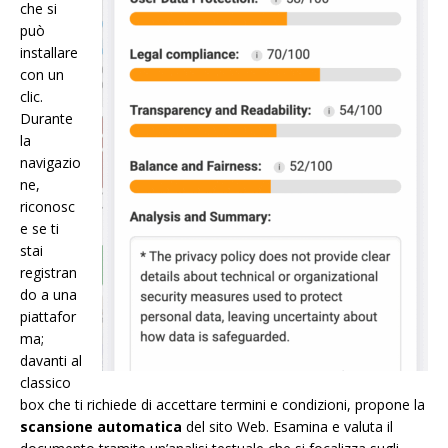
che si
può
installare
con un
clic.
Durante
la
navigazio
ne,
riconosc
e se ti
stai
registran
do a una
piattafor
ma;
davanti al
classico
box che ti richiede di accettare termini e condizioni, propone la
scansione automatica
del sito Web. Esamina e valuta il