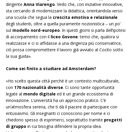
dirigente
Anna Viarengo
. Vedo che, con iniziative innovative,
sta cercando di modernizzare la didattica, orientandola verso
una scuola che segua la
crescita emotiva e relazionale
degli studenti, oltre a quella puramente nozionistica – un po’
sul
modello nord-europeo
. In questi giorni si parla dell’ipotesi
di accorpamento con il
liceo Govone
: temo che, qualora si
realizzasse e ci si affidasse a una dirigenza più conservatrice,
ciò possa compromettere il lavoro già avviato al Cocito sotto
la sua guida».
Come sei finito a studiare ad Amsterdam?
«Ho scelto questa città perché è un contesto multiculturale,
con
170 nazionalità diverse
. Ci sono tante opportunità
legate al
mondo digitale
ed è un grande ecosistema di
innovazione. L’università ha
un approccio pratico. C’è
un’at
mosfera serena, che ti dà il piacere di partecipare con
entusiasmo. Gli insegnanti ci conoscono per nome e ci
chiedono spesso di esprimerci, soprattutto tramite
progetti
di gruppo
in cui bisogna difendere la propria idea.