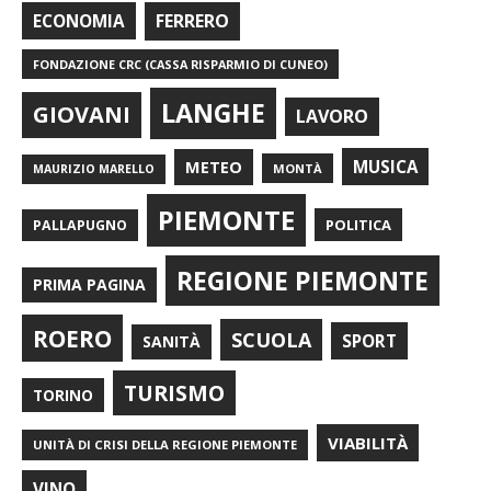
FERRERO
ECONOMIA
FONDAZIONE CRC (CASSA RISPARMIO DI CUNEO)
LANGHE
GIOVANI
LAVORO
METEO
MUSICA
MONTÀ
MAURIZIO MARELLO
PIEMONTE
POLITICA
PALLAPUGNO
REGIONE PIEMONTE
PRIMA PAGINA
ROERO
SCUOLA
SPORT
SANITÀ
TURISMO
TORINO
VIABILITÀ
UNITÀ DI CRISI DELLA REGIONE PIEMONTE
VINO