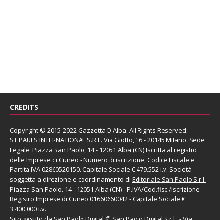
CREDITS
Copyright © 2015-2022 Gazzetta D'Alba. All Rights Reserved.
ST PAULS INTERNATIONAL S.R.L.
Via Giotto, 36 - 20145 Milano. Sede
Legale: Piazza San Paolo, 14 - 12051 Alba (CN) Iscritta al registro
delle Imprese di Cuneo - Numero di iscrizione, Codice Fiscale e
Partita IVA 02860520150. Capitale Sociale € 479.552 i.v. Società
soggetta a direzione e coordinamento di
Editoriale San Paolo
S.r.l.
-
Piazza San Paolo, 14 - 12051 Alba (CN) - P.IVA/Cod.fisc./Iscrizione
Registro Imprese di Cuneo 01660660042 - Capitale Sociale €
3.400.000 i.v.
Sito gestito da
San Paolo Digital
©
San Paolo Digital S.r.l.
, - Via