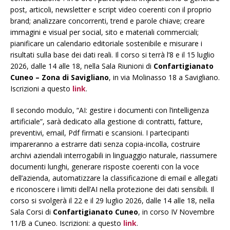
post, articoli, newsletter e script video coerenti con il proprio
brand; analizzare concorrenti, trend e parole chiave; creare
immagini e visual per social, sito e materiali commerciali;
pianificare un calendario editoriale sostenibile e misurare i
risultati sulla base dei dati reali. Il corso si terrà l’8 e il 15 luglio
2026, dalle 14 alle 18, nella Sala Riunioni di
Confartigianato
Cuneo – Zona di Savigliano
, in via Molinasso 18 a Savigliano.
Iscrizioni a questo
link
.
Il secondo modulo, “AI: gestire i documenti con l’intelligenza
artificiale”, sarà dedicato alla gestione di contratti, fatture,
preventivi, email, Pdf firmati e scansioni. I partecipanti
impareranno a estrarre dati senza copia-incolla, costruire
archivi aziendali interrogabili in linguaggio naturale, riassumere
documenti lunghi, generare risposte coerenti con la voce
dell’azienda, automatizzare la classificazione di email e allegati
e riconoscere i limiti dell’AI nella protezione dei dati sensibili. Il
corso si svolgerà il 22 e il 29 luglio 2026, dalle 14 alle 18, nella
Sala Corsi di
Confartigianato Cuneo
, in corso IV Novembre
11/B a Cuneo. Iscrizioni: a questo
link
.