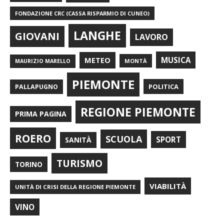
FONDAZIONE CRC (CASSA RISPARMIO DI CUNEO)
LANGHE
GIOVANI
LAVORO
METEO
MUSICA
MONTÀ
MAURIZIO MARELLO
PIEMONTE
POLITICA
PALLAPUGNO
REGIONE PIEMONTE
PRIMA PAGINA
ROERO
SCUOLA
SPORT
SANITÀ
TURISMO
TORINO
VIABILITÀ
UNITÀ DI CRISI DELLA REGIONE PIEMONTE
VINO