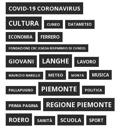
COVID-19 CORONAVIRUS
CULTURA
CUNEO
DATAMETEO
FERRERO
ECONOMIA
FONDAZIONE CRC (CASSA RISPARMIO DI CUNEO)
LANGHE
GIOVANI
LAVORO
METEO
MUSICA
MONTÀ
MAURIZIO MARELLO
PIEMONTE
POLITICA
PALLAPUGNO
REGIONE PIEMONTE
PRIMA PAGINA
ROERO
SCUOLA
SPORT
SANITÀ