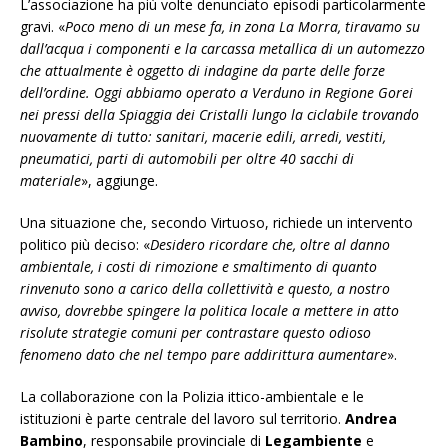
L’associazione ha più volte denunciato episodi particolarmente
gravi. «
Poco meno di un mese fa, in zona La Morra, tiravamo su
dall’acqua i componenti e la carcassa metallica di un automezzo
che attualmente è oggetto di indagine da parte delle forze
dell’ordine. Oggi abbiamo operato a Verduno in Regione Gorei
nei pressi della Spiaggia dei Cristalli lungo la ciclabile trovando
nuovamente di tutto: sanitari, macerie edili, arredi, vestiti,
pneumatici, parti di automobili per oltre 40 sacchi di
materiale
», aggiunge.
Una situazione che, secondo Virtuoso, richiede un intervento
politico più deciso: «
Desidero ricordare che, oltre al danno
ambientale, i costi di rimozione e smaltimento di quanto
rinvenuto sono a carico della collettività e questo, a nostro
avviso, dovrebbe spingere la politica locale a mettere in atto
risolute strategie comuni per contrastare questo odioso
fenomeno dato che nel tempo pare addirittura aumentare
».
La collaborazione con la Polizia ittico-ambientale e le
istituzioni è parte centrale del lavoro sul territorio.
Andrea
Bambino
, responsabile provinciale di
Legambiente
e