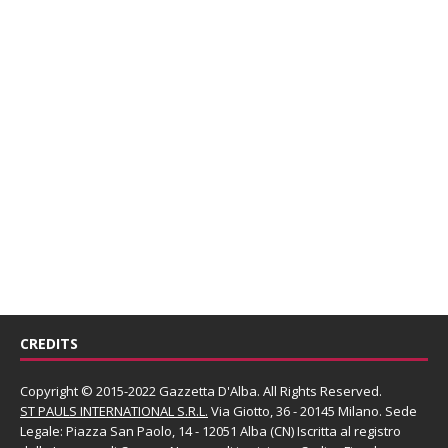
CREDITS
Copyright © 2015-2022 Gazzetta D'Alba. All Rights Reserved.
ST PAULS INTERNATIONAL S.R.L.
Via Giotto, 36 - 20145 Milano. Sede
Legale: Piazza San Paolo, 14 - 12051 Alba (CN) Iscritta al registro