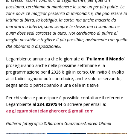
lo stesso: «
Con i volontari di Legambiente, per quel che
possiamo, cerchiamo di mantenere le zone un po’ più pulite. Le
zone dove c’è maggior presenza di immondizie, che può essere la
lattina di birra, la bottiglia, la carta, ma anche macerie da
muratura o laterizi, sono sempre le stesse, ma ci sono anche
punti dove vedi carcasse di auto. Noi cerchiamo di pulire al
meglio possibile e togliere il più possibile, ovviamente con quello
che abbiamo a disposizione
».
Legambiente annuncia che le giornate di “
Puliamo il Mondo
”
proseguiranno anche nelle prossime settimane e la
programmazione per il 2026 è già in corso. Un invito è rivolto
ai cittadini: ognuno può contribuire, anche solo osservando,
segnalando o partecipando a una delle iniziative.
Per chi volesse partecipare è possibile contattare il referente
Legambiente al
334.8297544
o scrivere per email a:
apg.legambientelangheroero@gmail.com
Galleria fotografica ©Barbara Guazzone/Andrea Olimpi