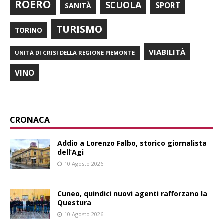
ROERO
SCUOLA
SPORT
SANITÀ
TURISMO
TORINO
VIABILITÀ
UNITÀ DI CRISI DELLA REGIONE PIEMONTE
VINO
CRONACA
Addio a Lorenzo Falbo, storico giornalista
dell’Agi
10 Agosto 2026
Cuneo, quindici nuovi agenti rafforzano la
Questura
10 Agosto 2026