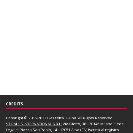
CREDITS
Copyright © 2015-2022 Gazzetta D'Alba. All Rights Reserved.
ST PAULS INTERNATIONAL S.R.L.
Via Giotto, 36 - 20145 Milano. Sede
Legale: Piazza San Paolo, 14 - 12051 Alba (CN) Iscritta al registro