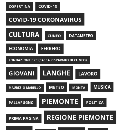
COPERTINA
COVID-19
COVID-19 CORONAVIRUS
CULTURA
CUNEO
DATAMETEO
FERRERO
ECONOMIA
FONDAZIONE CRC (CASSA RISPARMIO DI CUNEO)
LANGHE
GIOVANI
LAVORO
METEO
MUSICA
MONTÀ
MAURIZIO MARELLO
PIEMONTE
POLITICA
PALLAPUGNO
REGIONE PIEMONTE
PRIMA PAGINA