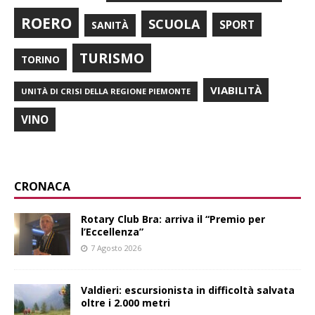
ROERO
SCUOLA
SPORT
SANITÀ
TURISMO
TORINO
VIABILITÀ
UNITÀ DI CRISI DELLA REGIONE PIEMONTE
VINO
CRONACA
Rotary Club Bra: arriva il “Premio per
l’Eccellenza”
7 Agosto 2026
Valdieri: escursionista in difficoltà salvata
oltre i 2.000 metri