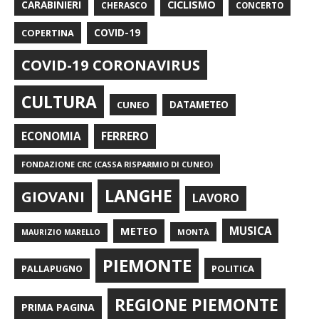
CARABINIERI
CICLISMO
CHERASCO
CONCERTO
COPERTINA
COVID-19
COVID-19 CORONAVIRUS
CULTURA
CUNEO
DATAMETEO
FERRERO
ECONOMIA
FONDAZIONE CRC (CASSA RISPARMIO DI CUNEO)
LANGHE
GIOVANI
LAVORO
METEO
MUSICA
MONTÀ
MAURIZIO MARELLO
PIEMONTE
POLITICA
PALLAPUGNO
REGIONE PIEMONTE
PRIMA PAGINA