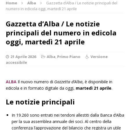
Home
Alba
Gazzetta d’Alba / Le notizie principali del
numero in edicola oggi, martedì 21 aprile
Gazzetta d’Alba / Le notizie
principali del numero in edicola
oggi, martedì 21 aprile
21 Aprile 2026
Alba
,
Primo Piano
Versione
accessibile
ALBA
Il nuovo numero di
Gazzetta d’Alba
, è disponibile in
edicola e in formato digitale da oggi,
martedì 21 aprile
.
Le notizie principali
In 19.260 sono entrati nei tendoni allestiti dalla Banca d’Alba
per la sua assemblea annuale dei soci. Al centro della
conferenza l’approvazione del bilancio che registra un utile