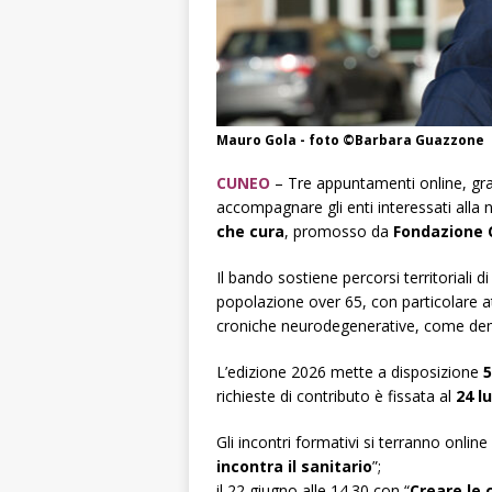
Mauro Gola - foto ©Barbara Guazzone
CUNEO
– Tre appuntamenti online, grat
accompagnare gli enti interessati alla
che cura
, promosso da
Fondazione 
Il bando sostiene percorsi territoriali 
popolazione over 65, con particolare 
croniche neurodegenerative, come deme
L’edizione 2026 mette a disposizione
5
richieste di contributo è fissata al
24 l
Gli incontri formativi si terranno online
incontra il sanitario
”;
il 22 giugno alle 14.30 con “
Creare le 