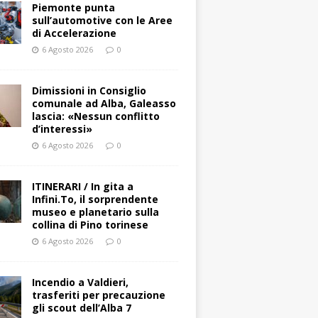
Piemonte punta
sull’automotive con le Aree
di Accelerazione
6 Agosto 2026
0
Dimissioni in Consiglio
comunale ad Alba, Galeasso
lascia: «Nessun conflitto
d’interessi»
6 Agosto 2026
0
ITINERARI / In gita a
Infini.To, il sorprendente
museo e planetario sulla
collina di Pino torinese
6 Agosto 2026
0
Incendio a Valdieri,
trasferiti per precauzione
gli scout dell’Alba 7