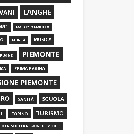
LANGHE
VANI
ORO
MAURIZIO MARELLO
EO
MUSICA
MONTÀ
PIEMONTE
APUGNO
PRIMA PAGINA
ICA
GIONE PIEMONTE
ERO
SCUOLA
SANITÀ
TURISMO
RT
TORINO
DI CRISI DELLA REGIONE PIEMONTE