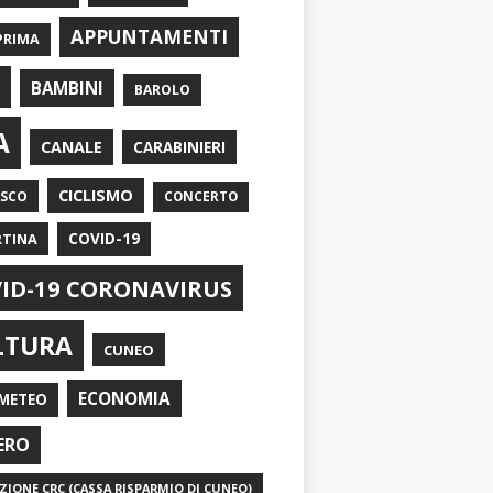
APPUNTAMENTI
PRIMA
I
BAMBINI
BAROLO
A
CANALE
CARABINIERI
CICLISMO
ASCO
CONCERTO
RTINA
COVID-19
ID-19 CORONAVIRUS
LTURA
CUNEO
ECONOMIA
METEO
ERO
IONE CRC (CASSA RISPARMIO DI CUNEO)