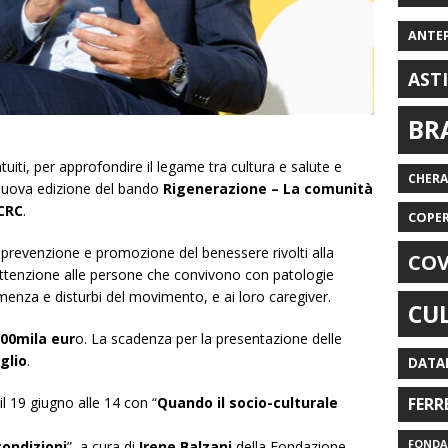
ANTE
AST
BR
uiti, per approfondire il legame tra cultura e salute e
CHER
 nuova edizione del bando
Rigenerazione – La comunità
CRC
.
COPE
di prevenzione e promozione del benessere rivolti alla
COV
attenzione alle persone che convivono con patologie
nza e disturbi del movimento, e ai loro caregiver.
CU
00mila eur
o. La scadenza per la presentazione delle
uglio
.
DATA
 il 19 giugno alle 14 con “
Quando il socio-culturale
FERR
FONDAZ
condizioni
”, a cura di
Irene Balzani
della Fondazione