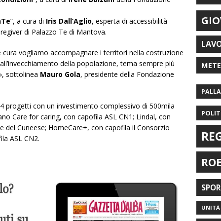
GIO
nTe
”, a cura di
Iris Dall’Aglio
, esperta di accessibilità
regiver di Palazzo Te di Mantova.
LAV
cura vogliamo accompagnare i territori nella costruzione
e dall’invecchiamento della popolazione, tema sempre più
MET
», sottolinea
Mauro Gola
, presidente della Fondazione
PALL
4 progetti con un investimento complessivo di 500mila
POLIT
urano Care for caring, con capofila ASL CN1; Lindal, con
ale del Cuneese; HomeCare+, con capofila il Consorzio
RE
fila ASL CN2.
RO
SPO
UNITÀ 