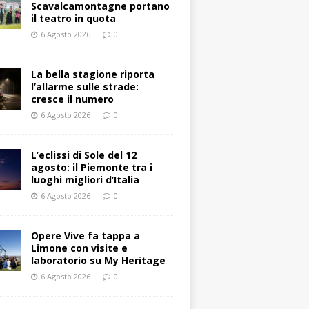
Scavalcamontagne portano
il teatro in quota
6 Agosto 2026
0
La bella stagione riporta
l’allarme sulle strade:
cresce il numero
6 Agosto 2026
0
L’eclissi di Sole del 12
agosto: il Piemonte tra i
luoghi migliori d’Italia
6 Agosto 2026
0
Opere Vive fa tappa a
Limone con visite e
laboratorio su My Heritage
6 Agosto 2026
0