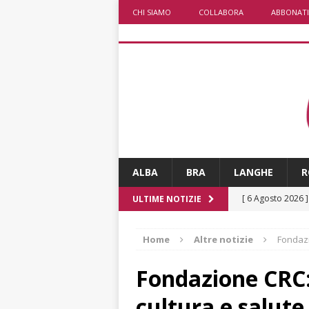
CHI SIAMO
COLLABORA
ABBONATI
ALBA
BRA
LANGHE
R
[ 6 Agosto 2026 
ULTIME NOTIZIE
rotonda: giovan
Home
Altre notizie
Fondazi
[ 6 Agosto 2026 
numero
ALTRE
Fondazione CRC:
[ 6 Agosto 2026 
cultura e salute