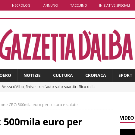
NECROLOGI
ANNUNCI
TACCUINO
INIZIATIVE SPECIALI
OERO
NOTIZIE
CULTURA
CRONACA
SPORT
]
Vezza d’Alba, finisce con l’auto sullo spartitraffico della
e in ospedale
CRONACA
one CRC: 500mila euro per cultura e salute
]
La bella stagione riporta l’allarme sulle strade: cresce il
VIDEO
 NOTIZIE
 500mila euro per
]
Piemonte punta sull’automotive con le Aree di Accelerazione