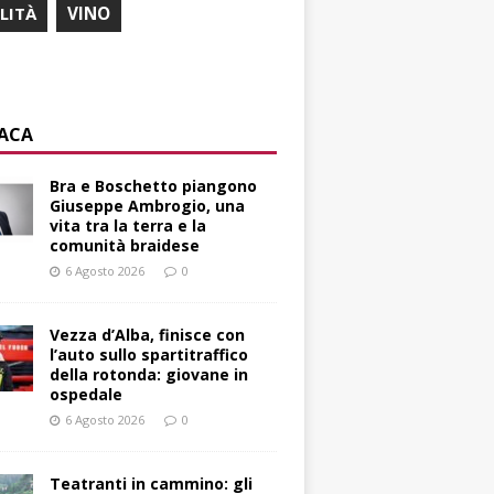
ILITÀ
VINO
ACA
Bra e Boschetto piangono
Giuseppe Ambrogio, una
vita tra la terra e la
comunità braidese
6 Agosto 2026
0
Vezza d’Alba, finisce con
l’auto sullo spartitraffico
della rotonda: giovane in
ospedale
6 Agosto 2026
0
Teatranti in cammino: gli