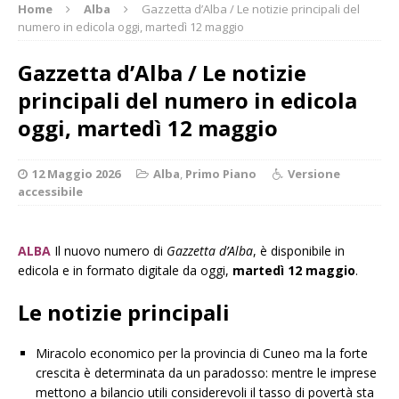
Home
Alba
Gazzetta d’Alba / Le notizie principali del
numero in edicola oggi, martedì 12 maggio
Gazzetta d’Alba / Le notizie
principali del numero in edicola
oggi, martedì 12 maggio
12 Maggio 2026
Alba
,
Primo Piano
Versione
accessibile
ALBA
Il nuovo numero di
Gazzetta d’Alba
, è disponibile in
edicola e in formato digitale da oggi,
martedì 12 maggio
.
Le notizie principali
Miracolo economico per la provincia di Cuneo ma la forte
crescita è determinata da un paradosso: mentre le imprese
mettono a bilancio utili considerevoli il tasso di povertà sta