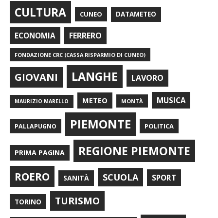
CULTURA
CUNEO
DATAMETEO
FERRERO
ECONOMIA
FONDAZIONE CRC (CASSA RISPARMIO DI CUNEO)
LANGHE
GIOVANI
LAVORO
METEO
MUSICA
MONTÀ
MAURIZIO MARELLO
PIEMONTE
POLITICA
PALLAPUGNO
REGIONE PIEMONTE
PRIMA PAGINA
ROERO
SCUOLA
SPORT
SANITÀ
TURISMO
TORINO