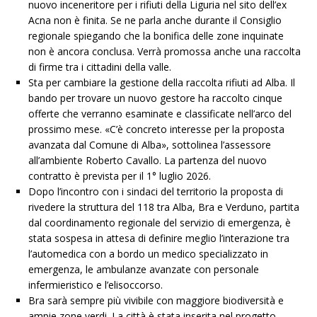
nuovo inceneritore per i rifiuti della Liguria nel sito dell’ex
Acna non è finita. Se ne parla anche durante il Consiglio
regionale spiegando che la bonifica delle zone inquinate
non è ancora conclusa. Verrà promossa anche una raccolta
di firme tra i cittadini della valle.
Sta per cambiare la gestione della raccolta rifiuti ad Alba. Il
bando per trovare un nuovo gestore ha raccolto cinque
offerte che verranno esaminate e classificate nell’arco del
prossimo mese. «C’è concreto interesse per la proposta
avanzata dal Comune di Alba», sottolinea l’assessore
all’ambiente Roberto Cavallo. La partenza del nuovo
contratto è prevista per il 1° luglio 2026.
Dopo l’incontro con i sindaci del territorio la proposta di
rivedere la struttura del 118 tra Alba, Bra e Verduno, partita
dal coordinamento regionale del servizio di emergenza, è
stata sospesa in attesa di definire meglio l’interazione tra
l’automedica con a bordo un medico specializzato in
emergenza, le ambulanze avanzate con personale
infermieristico e l’elisoccorso.
Bra sarà sempre più vivibile con maggiore biodiversità e
ampie zone verdi. La città è stata inserita nel progetto