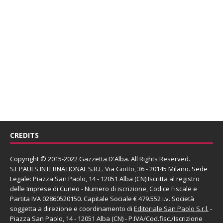
CREDITS
Copyright © 2015-2022 Gazzetta D'Alba. All Rights Reserved.
ST PAULS INTERNATIONAL S.R.L.
Via Giotto, 36 - 20145 Milano. Sede
Legale: Piazza San Paolo, 14 - 12051 Alba (CN) Iscritta al registro
delle Imprese di Cuneo - Numero di iscrizione, Codice Fiscale e
Partita IVA 02860520150. Capitale Sociale € 479.552 i.v. Società
soggetta a direzione e coordinamento di
Editoriale San Paolo
S.r.l.
-
Piazza San Paolo, 14 - 12051 Alba (CN) - P.IVA/Cod.fisc./Iscrizione