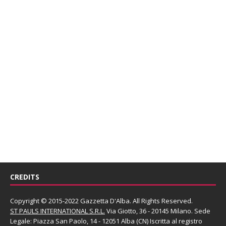
CREDITS
Copyright © 2015-2022 Gazzetta D'Alba. All Rights Reserved.
ST PAULS INTERNATIONAL S.R.L.
Via Giotto, 36 - 20145 Milano. Sede
Legale: Piazza San Paolo, 14 - 12051 Alba (CN) Iscritta al registro