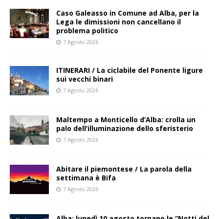
Caso Galeasso in Comune ad Alba, per la
Lega le dimissioni non cancellano il
problema politico
7 Agosto 2026
ITINERARI / La ciclabile del Ponente ligure
sui vecchi binari
7 Agosto 2026
Maltempo a Monticello d’Alba: crolla un
palo dell’illuminazione dello sferisterio
7 Agosto 2026
Abitare il piemontese / La parola della
settimana è Bifa
7 Agosto 2026
Alba: lunedì 10 agosto tornano le “Notti del