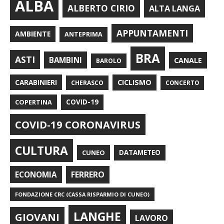
ALBA
ALBERTO CIRIO
ALTA LANGA
APPUNTAMENTI
AMBIENTE
ANTEPRIMA
BRA
ASTI
BAMBINI
CANALE
BAROLO
CARABINIERI
CICLISMO
CHERASCO
CONCERTO
COPERTINA
COVID-19
COVID-19 CORONAVIRUS
CULTURA
CUNEO
DATAMETEO
FERRERO
ECONOMIA
FONDAZIONE CRC (CASSA RISPARMIO DI CUNEO)
LANGHE
GIOVANI
LAVORO