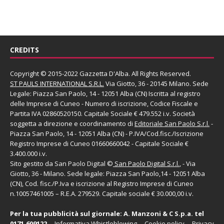
CREDITS
Copyright © 2015-2022 Gazzetta D'Alba. All Rights Reserved.
ST PAULS INTERNATIONAL S.R.L.
Via Giotto, 36 - 20145 Milano. Sede
Legale: Piazza San Paolo, 14 - 12051 Alba (CN) Iscritta al registro
delle Imprese di Cuneo - Numero di iscrizione, Codice Fiscale e
Partita IVA 02860520150. Capitale Sociale € 479.552 i.v. Società
soggetta a direzione e coordinamento di
Editoriale San Paolo
S.r.l.
-
Piazza San Paolo, 14 - 12051 Alba (CN) - P.IVA/Cod.fisc./Iscrizione
Registro Imprese di Cuneo 01660660042 - Capitale Sociale €
3.400.000 i.v.
Sito gestito da
San Paolo Digital
©
San Paolo Digital S.r.l.
, - Via
Giotto, 36 - Milano. Sede legale: Piazza San Paolo,14 - 12051 Alba
(CN), Cod. fisc./P.Iva e iscrizione al Registro Imprese di Cuneo
n.10057461005 – R.E.A. 279529. Capitale sociale € 30.000,00 i.v.
Per la tua pubblicità sul giornale:
A. Manzoni & C S.p.a.
tel
0171.609122
Informativa Whistleblowing
Cookie policy
Privacy