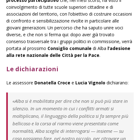
processo partecipativo
che, nei mesi scorsi, ha visto il
coinvolgimento di tutte scuole superiori cittadine e di
associazioni del territorio, con l’obiettivo di costruire occasioni
di confronto e sensibilizzazione rivolte in particolare alle
giovani generazioni. Un percorso che ha saputo unire voci
diverse, e che non si ferma qui: dopo aver già trovato
consenso trasversale tra i gruppi politici in commissione, verrà
portata al prossimo
Consiglio comunale
di Alba
l’adesione
alla rete nazionale delle Città per la Pace
.
Le dichiarazioni
Le assessore
Donatella Croce
e
Lucia Vignolo
dichiarano:
«Alba si è mobilitata per dire che non si può più stare in
silenzio. In un momento in cui i conflitti armati si
moltiplicano, il linguaggio della politica si fa sempre più
bellicoso e la corsa al riarmo viene presentata come
normalità, Alba sceglie di interrogarsi — insieme — su
cosa possiamo fare, nel nostro piccolo, per ritrovare un