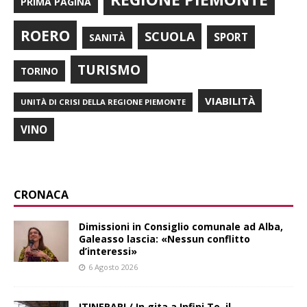
PRIMA PAGINA
ROERO
SCUOLA
SPORT
SANITÀ
TURISMO
TORINO
VIABILITÀ
UNITÀ DI CRISI DELLA REGIONE PIEMONTE
VINO
CRONACA
Dimissioni in Consiglio comunale ad Alba,
Galeasso lascia: «Nessun conflitto
d’interessi»
6 Agosto 2026
ITINERARI / In gita a Infini.To, il