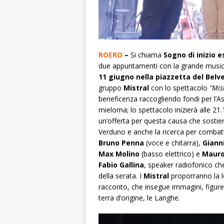
ROERO
–
Si chiama
Sogno di inizio 
due appuntamenti con la grande musica
11 giugno nella piazzetta del
Belv
gruppo
Mistral
con lo spettacolo
“Mist
beneficenza raccogliendo fondi per l’Ass
mieloma; lo spettacolo inizierà alle 21.
un’offerta per questa causa che sostiene
Verduno e anche la ricerca per combatt
Bruno Penna
(voce e chitarra),
Gianni
Max Molino
(basso elettrico) e
Mauro
Fabio Gallina
, speaker radiofonico che
della serata. I
Mistral
proporranno la l
racconto, che insegue immagini, figure
terra d’origine, le Langhe.