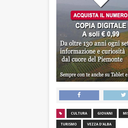
CULTURA
GIOVANI
MI
TURISMO
VEZZA D'ALBA