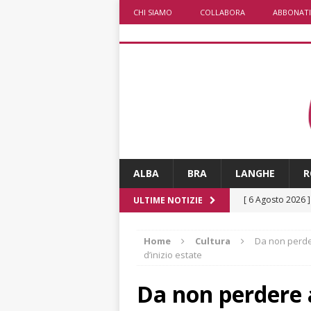
CHI SIAMO
COLLABORA
ABBONATI
ALBA
BRA
LANGHE
R
[ 6 Agosto 2026 
ULTIME NOTIZIE
rotonda: giovan
Home
Cultura
Da non perder
[ 6 Agosto 2026 
d’inizio estate
numero
ALTRE
Da non perdere a
[ 6 Agosto 2026 