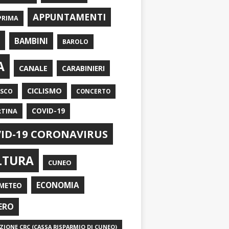
APPUNTAMENTI
PRIMA
I
BAMBINI
BAROLO
A
CANALE
CARABINIERI
CICLISMO
ASCO
CONCERTO
RTINA
COVID-19
ID-19 CORONAVIRUS
LTURA
CUNEO
ECONOMIA
METEO
ERO
IONE CRC (CASSA RISPARMIO DI CUNEO)