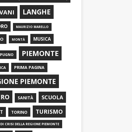
LANGHE
VANI
ORO
MAURIZIO MARELLO
EO
MUSICA
MONTÀ
PIEMONTE
APUGNO
PRIMA PAGINA
ICA
GIONE PIEMONTE
ERO
SCUOLA
SANITÀ
TURISMO
RT
TORINO
DI CRISI DELLA REGIONE PIEMONTE