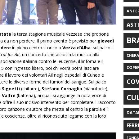
ANTE
AST
estate
la terza stagione musicale vezzese che propone
BR
 da non perdere. Il primo evento è previsto per
giovedì
edere
in pieno centro storico a
Vezza d’Alba
: sul palco il
ral for Ail
, un concerto che associa la musica alla
CHER
ociazione italiana contro le leucemie, il linfoma e il
COPE
15 con ingresso libero, poi chi vorrà potrà lasciare
 il lavoro dei volontari Ail negli ospedali di Cuneo e
COV
ere le diverse forme dei tumori del sangue. Sul palco
 Signetti
(chitarre),
Stefano Cornaglia
(pianoforte),
 Valfrè
(batteria), ai quali si aggiunge la nota voce di
CU
 offre il suo incisivo intervento per completare il racconto
oro canzone d’autore che mette al centro la parola e il
DATA
 e coscienze, oltre al riconosciuto legame con la loro
FERR
FONDAZ