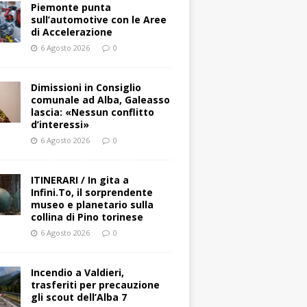
Piemonte punta
sull’automotive con le Aree
di Accelerazione
6 Agosto 2026
0
Dimissioni in Consiglio
comunale ad Alba, Galeasso
lascia: «Nessun conflitto
d’interessi»
6 Agosto 2026
0
ITINERARI / In gita a
Infini.To, il sorprendente
museo e planetario sulla
collina di Pino torinese
6 Agosto 2026
0
Incendio a Valdieri,
trasferiti per precauzione
gli scout dell’Alba 7