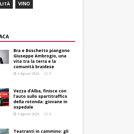
ILITÀ
VINO
ACA
Bra e Boschetto piangono
Giuseppe Ambrogio, una
vita tra la terra e la
comunità braidese
6 Agosto 2026
0
Vezza d’Alba, finisce con
l’auto sullo spartitraffico
della rotonda: giovane in
ospedale
6 Agosto 2026
0
Teatranti in cammino: gli