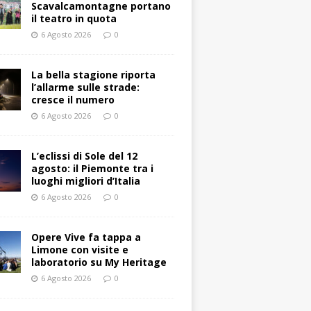
Scavalcamontagne portano
il teatro in quota
6 Agosto 2026
0
La bella stagione riporta
l’allarme sulle strade:
cresce il numero
6 Agosto 2026
0
L’eclissi di Sole del 12
agosto: il Piemonte tra i
luoghi migliori d’Italia
6 Agosto 2026
0
Opere Vive fa tappa a
Limone con visite e
laboratorio su My Heritage
6 Agosto 2026
0