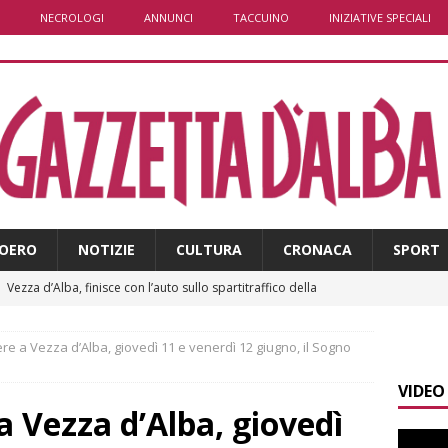
NECROLOGI
ANNUNCI
TACCUINO
INIZIATIVE SPECIALI
OERO
NOTIZIE
CULTURA
CRONACA
SPORT
]
Vezza d’Alba, finisce con l’auto sullo spartitraffico della
e in ospedale
CRONACA
e a Vezza d’Alba, giovedì 11 e venerdì 12 giugno, il Sogno
]
La bella stagione riporta l’allarme sulle strade: cresce il
VIDEO
 NOTIZIE
 Vezza d’Alba, giovedì
]
Piemonte punta sull’automotive con le Aree di Accelerazione