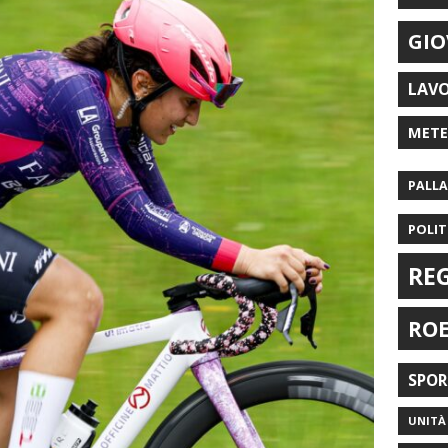
GIO
LAV
MET
PALL
POLIT
RE
RO
SPO
UNITÀ 