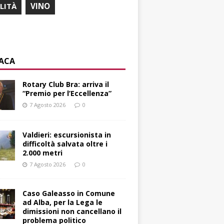
ILITÀ
VINO
ACA
Rotary Club Bra: arriva il
“Premio per l’Eccellenza”
7 Agosto 2026
0
Valdieri: escursionista in
difficoltà salvata oltre i
2.000 metri
7 Agosto 2026
0
Caso Galeasso in Comune
ad Alba, per la Lega le
dimissioni non cancellano il
problema politico