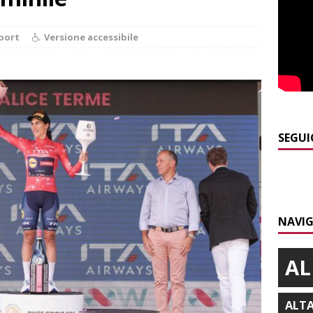
]
Maltempo a Monticello d’Alba: crolla un palo dell’illuminazione
port
Versione accessibile
PRIMO PIANO
]
Abitare il piemontese / La parola della settimana è Bifa
]
Alba: lunedì 10 agosto tornano le “Notti del vino”
ALBA
SEGUI
]
Dal 13 al 16 agosto a Priocca c’è la Sagra della costata di
PIANO
]
Rotary Club Bra: arriva il “Premio per l’Eccellenza”
BRA
NAVIG
AL
ALT