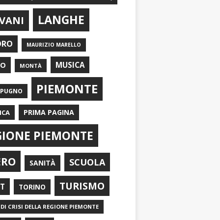
LANGHE
VANI
ORO
MAURIZIO MARELLO
EO
MUSICA
MONTÀ
PIEMONTE
APUGNO
PRIMA PAGINA
ICA
GIONE PIEMONTE
ERO
SCUOLA
SANITÀ
TURISMO
RT
TORINO
DI CRISI DELLA REGIONE PIEMONTE