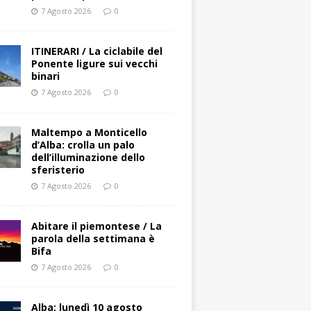
7 Agosto 2026
0
ITINERARI / La ciclabile del
Ponente ligure sui vecchi
binari
7 Agosto 2026
0
Maltempo a Monticello
d’Alba: crolla un palo
dell’illuminazione dello
sferisterio
7 Agosto 2026
0
Abitare il piemontese / La
parola della settimana è
Bifa
7 Agosto 2026
0
Alba: lunedì 10 agosto