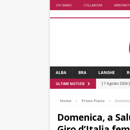
CHI SIAMO
COLLABORA
ABBONATI
ALBA
BRA
LANGHE
R
[ 7 Agosto 2026 
ULTIME NOTIZIE
CRONACA
Home
Primo Piano
Domenica
[ 7 Agosto 2026 
non cancellano i
Domenica, a Salu
[ 7 Agosto 2026 
Giro d’Italia fe