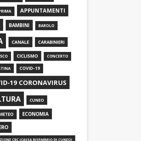
APPUNTAMENTI
PRIMA
I
BAMBINI
BAROLO
A
CANALE
CARABINIERI
CICLISMO
ASCO
CONCERTO
RTINA
COVID-19
ID-19 CORONAVIRUS
LTURA
CUNEO
ECONOMIA
METEO
ERO
IONE CRC (CASSA RISPARMIO DI CUNEO)