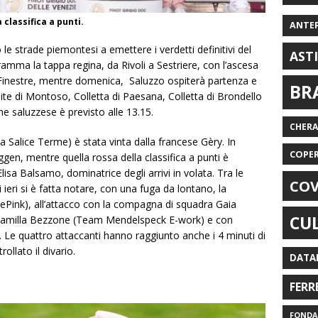
 classifica a punti.
ANTE
 strade piemontesi a emettere i verdetti definitivi del
AST
amma la tappa regina, da Rivoli a Sestriere, con l’ascesa
le Finestre, mentre domenica, Saluzzo ospiterà partenza e
BR
lite di Montoso, Colletta di Paesana, Colletta di Brondello
one saluzzese è previsto alle 13.15.
CHER
 Salice Terme) è stata vinta dalla francese Gèry. In
COPE
gen, mentre quella rossa della classifica a punti è
isa Balsamo, dominatrice degli arrivi in volata. Tra le
COV
i ieri si è fatta notare, con una fuga da lontano, la
BePink), all’attacco con la compagna di squadra Gaia
CU
e Camilla Bezzone (Team Mendelspeck E-work) e con
. Le quattro attaccanti hanno raggiunto anche i 4 minuti di
llato il divario.
DATA
FERR
FONDAZ