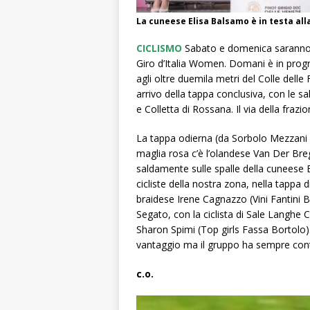
La cuneese Elisa Balsamo è in testa alla
CICLISMO
Sabato e domenica saranno le
Giro d’Italia Women. Domani è in progr
agli oltre duemila metri del Colle del
arrivo della tappa conclusiva, con le sa
e Colletta di Rossana. Il via della frazi
La tappa odierna (da Sorbolo Mezzani a
maglia rosa c’è l’olandese Van Der Breg
saldamente sulle spalle della cuneese El
cicliste della nostra zona, nella tappa d
braidese Irene Cagnazzo (Vini Fantini 
Segato, con la ciclista di Sale Langh
Sharon Spimi (Top girls Fassa Bortolo)
vantaggio ma il gruppo ha sempre contro
c.o.