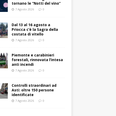
tornano le “Notti del vino”
7 Agosto 2026
0
Dal 13 al 16 agosto a
Priocca c’è la Sagra della
costata di vitello
7 Agosto 2026
0
Piemonte e carabinieri
forestali, rinnovata l’intesa
anti incendi
7 Agosto 2026
0
Controlli straordinari ad
Asti: oltre 150 persone
identificate
7 Agosto 2026
0