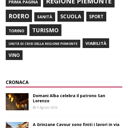
REGIONE PIEMONTE
PRIMA PAGINA
ROERO
SCUOLA
SPORT
SANITÀ
TURISMO
TORINO
VIABILITÀ
UNITÀ DI CRISI DELLA REGIONE PIEMONTE
VINO
CRONACA
Domani Alba celebra il patrono San
Lorenzo
9 Agosto 2026
A Grinzane Cavour sono finiti i lavori in via