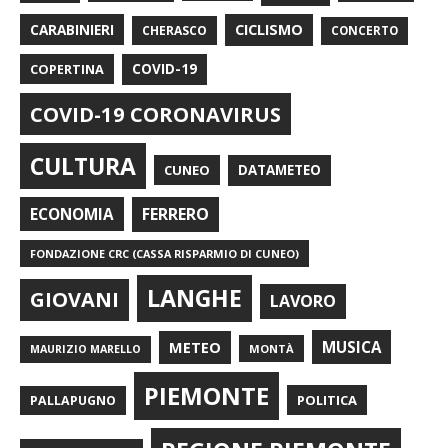
CARABINIERI
CICLISMO
CHERASCO
CONCERTO
COPERTINA
COVID-19
COVID-19 CORONAVIRUS
CULTURA
CUNEO
DATAMETEO
FERRERO
ECONOMIA
FONDAZIONE CRC (CASSA RISPARMIO DI CUNEO)
LANGHE
GIOVANI
LAVORO
METEO
MUSICA
MONTÀ
MAURIZIO MARELLO
PIEMONTE
POLITICA
PALLAPUGNO