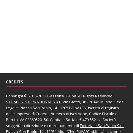
CREDITS
Copyright © 2015-2022 Gazzetta D'Alba. All Rights Reserved.
ST PAULS INTERNATIONAL S.R.L.
Via Giotto, 36 - 20145 Milano. Sede
Legale: Piazza San Paolo, 14 - 12051 Alba (CN) Iscritta al registro
delle Imprese di Cuneo - Numero di iscrizione, Codice Fiscale e
Partita IVA 02860520150. Capitale Sociale € 479.552 i.v. Società
soggetta a direzione e coordinamento di
Editoriale San Paolo
S.r.l.
-
Piazza San Paolo, 14 - 12051 Alba (CN) - P.IVA/Cod.fisc./Iscrizione