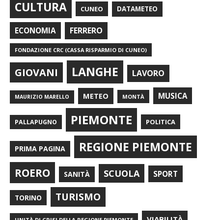
CULTURA
CUNEO
DATAMETEO
FERRERO
ECONOMIA
FONDAZIONE CRC (CASSA RISPARMIO DI CUNEO)
LANGHE
GIOVANI
LAVORO
METEO
MUSICA
MONTÀ
MAURIZIO MARELLO
PIEMONTE
POLITICA
PALLAPUGNO
REGIONE PIEMONTE
PRIMA PAGINA
ROERO
SCUOLA
SPORT
SANITÀ
TURISMO
TORINO
VIABILITÀ
UNITÀ DI CRISI DELLA REGIONE PIEMONTE