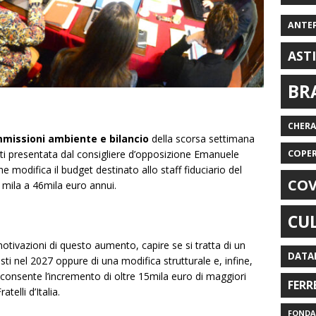
ANTE
AST
BR
CHER
missioni ambiente e bilancio
della scorsa settimana
COPE
enti presentata dal consigliere d’opposizione Emanuele
he modifica il budget destinato allo staff fiduciario del
COV
1mila a 46mila euro annui.
CU
tivazioni di questo aumento, capire se si tratta di un
DATA
isti nel 2027 oppure di una modifica strutturale e, infine,
 consente l’incremento di oltre 15mila euro di maggiori
FERR
telli d’Italia.
FONDAZ