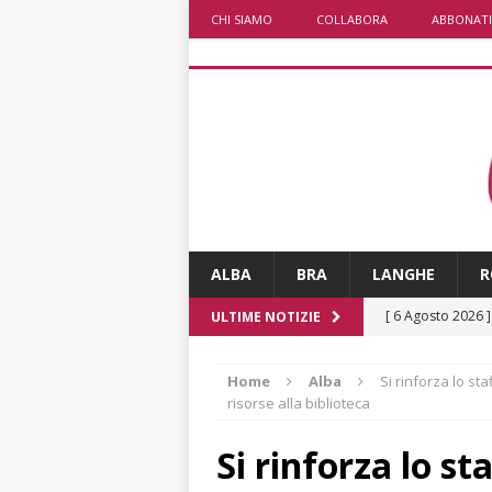
CHI SIAMO
COLLABORA
ABBONATI
ALBA
BRA
LANGHE
R
[ 6 Agosto 2026 
ULTIME NOTIZIE
BRA
Home
Alba
Si rinforza lo st
[ 6 Agosto 2026 
risorse alla biblioteca
ALTRE NOTIZI
Si rinforza lo st
[ 6 Agosto 2026 