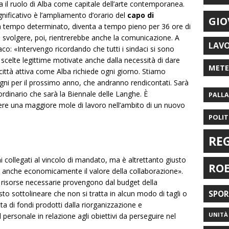
a il ruolo di Alba come capitale dell’arte contemporanea.
nificativo è l’ampliamento d’orario del
capo di
GIO
o, a tempo determinato, diventa a tempo pieno per 36 ore di
 svolgere, poi, rientrerebbe anche la comunicazione.
A
LAV
aco: «
Intervengo ricordando che tutti i sindaci si sono
di scelte legittime motivate anche dalla necessità di dare
MET
ittà attiva come Alba richiede ogni giorno. Stiamo
gni per il prossimo anno, che andranno rendicontati. Sarà
ordinario che sarà la Biennale delle Langhe. È
PALL
gere una maggiore mole di lavoro nell’ambito di un nuovo
POLIT
RE
ni collegati al vincolo di mandato, ma è altrettanto giusto
RO
o anche economicamente il valore della collaborazione».
 risorse necessarie provengono dal budget della
sto sottolineare che non si tratta in
alcun modo di tagli o
SPO
atta di fondi prodotti dalla riorganizzazione e
UNITÀ 
l personale in relazione agli obiettivi da perseguire nel