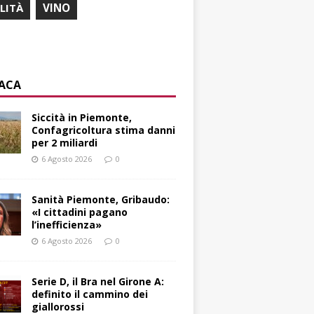
ILITÀ
VINO
ACA
Siccità in Piemonte,
Confagricoltura stima danni
per 2 miliardi
6 Agosto 2026
0
Sanità Piemonte, Gribaudo:
«I cittadini pagano
l’inefficienza»
6 Agosto 2026
0
Serie D, il Bra nel Girone A:
definito il cammino dei
giallorossi