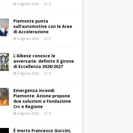
6 Agosto 2026
0
Piemonte punta
sull’automotive con le Aree
di Accelerazione
6 Agosto 2026
0
L’Albese conosce le
avversarie: definito il girone
di Eccellenza 2026/2027
6 Agosto 2026
0
Emergenza incendi
Piemonte: Azione propone
due soluzioni a Fondazione
Crc e Regione
6 Agosto 2026
0
È morto Francesco Guccini,