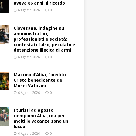
aveva 86 anni. Il ricordo
6 Agosto 2026
0
Clavesana, indagine su
amministratori,
professionisti e società:
contestati falso, peculato e
detenzione illecita di armi
6 Agosto 2026
0
Macrino d’Alba, l’inedito
Cristo benedicente dei
Musei Vaticani
6 Agosto 2026
0
I turisti ad agosto
riempiono Alba, ma per
molti le vacanze sono un
lusso
6 Agosto 2026
0