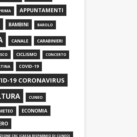
APPUNTAMENTI
PRIMA
I
BAMBINI
BAROLO
A
CANALE
CARABINIERI
CICLISMO
ASCO
CONCERTO
RTINA
COVID-19
ID-19 CORONAVIRUS
LTURA
CUNEO
ECONOMIA
METEO
ERO
IONE CRC (CASSA RISPARMIO DI CUNEO)