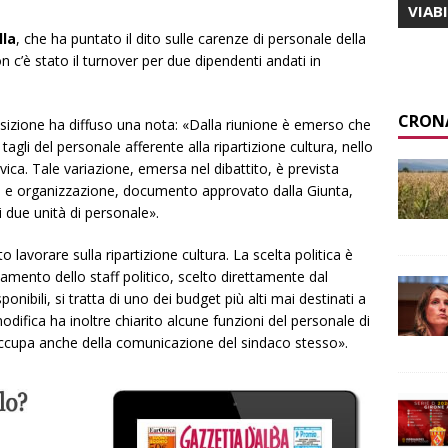
VIAB
lla
, che ha puntato il dito sulle carenze di personale della
n c’è stato il
turnover
per due dipendenti andati in
CRON
sizione ha diffuso una nota: «Dalla riunione è emerso che
agli del personale afferente alla ripartizione cultura, nello
ivica. Tale variazione, emersa nel dibattito, è prevista
vità e organizzazione, documento approvato dalla Giunta,
 due unità di personale».
 lavorare sulla ripartizione cultura. La scelta politica è
orzamento
dello staff politico, scelto direttamente dal
ponibili, si tratta di uno dei budget più alti mai destinati a
odifica ha inoltre chiarito alcune funzioni del personale di
occupa anche della comunicazione del sind
aco stesso».