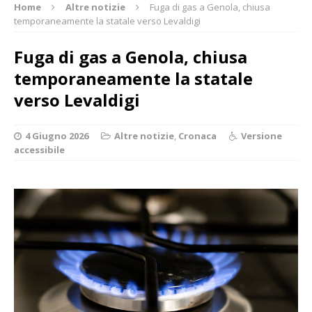
Home
Altre notizie
Fuga di gas a Genola, chiusa
temporaneamente la statale verso Levaldigi
Fuga di gas a Genola, chiusa
temporaneamente la statale
verso Levaldigi
4 Giugno 2026
Altre notizie
,
Cronaca
Versione
accessibile