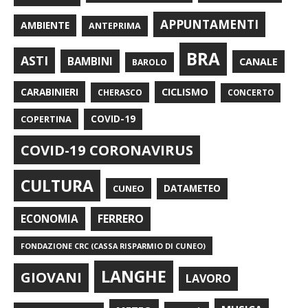
APPUNTAMENTI
AMBIENTE
ANTEPRIMA
BRA
ASTI
BAMBINI
CANALE
BAROLO
CARABINIERI
CICLISMO
CHERASCO
CONCERTO
COPERTINA
COVID-19
COVID-19 CORONAVIRUS
CULTURA
CUNEO
DATAMETEO
FERRERO
ECONOMIA
FONDAZIONE CRC (CASSA RISPARMIO DI CUNEO)
LANGHE
GIOVANI
LAVORO