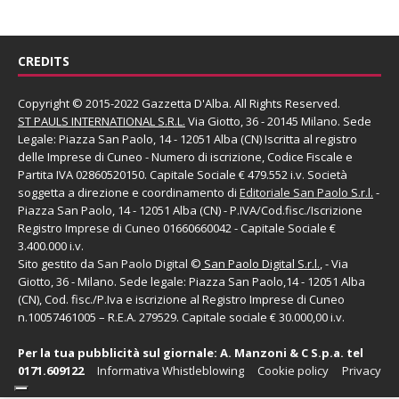
CREDITS
Copyright © 2015-2022 Gazzetta D'Alba. All Rights Reserved.
ST PAULS INTERNATIONAL S.R.L.
Via Giotto, 36 - 20145 Milano. Sede
Legale: Piazza San Paolo, 14 - 12051 Alba (CN) Iscritta al registro
delle Imprese di Cuneo - Numero di iscrizione, Codice Fiscale e
Partita IVA 02860520150. Capitale Sociale € 479.552 i.v. Società
soggetta a direzione e coordinamento di
Editoriale San Paolo
S.r.l.
-
Piazza San Paolo, 14 - 12051 Alba (CN) - P.IVA/Cod.fisc./Iscrizione
Registro Imprese di Cuneo 01660660042 - Capitale Sociale €
3.400.000 i.v.
Sito gestito da
San Paolo Digital
©
San Paolo Digital S.r.l.
, - Via
Giotto, 36 - Milano. Sede legale: Piazza San Paolo,14 - 12051 Alba
(CN), Cod. fisc./P.Iva e iscrizione al Registro Imprese di Cuneo
n.10057461005 – R.E.A. 279529. Capitale sociale € 30.000,00 i.v.
Per la tua pubblicità sul giornale:
A. Manzoni & C S.p.a.
tel
0171.609122
Informativa Whistleblowing
Cookie policy
Privacy