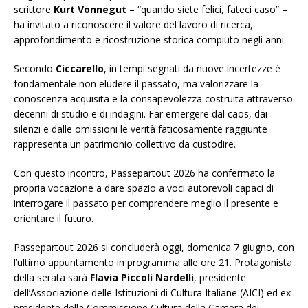
scrittore
Kurt Vonnegut
– “quando siete felici, fateci caso” –
ha invitato a riconoscere il valore del lavoro di ricerca,
approfondimento e ricostruzione storica compiuto negli anni.
Secondo
Ciccarello
, in tempi segnati da nuove incertezze è
fondamentale non eludere il passato, ma valorizzare la
conoscenza acquisita e la consapevolezza costruita attraverso
decenni di studio e di indagini. Far emergere dal caos, dai
silenzi e dalle omissioni le verità faticosamente raggiunte
rappresenta un patrimonio collettivo da custodire.
Con questo incontro, Passepartout 2026 ha confermato la
propria vocazione a dare spazio a voci autorevoli capaci di
interrogare il passato per comprendere meglio il presente e
orientare il futuro.
Passepartout 2026 si concluderà oggi, domenica 7 giugno, con
l’ultimo appuntamento in programma alle ore 21. Protagonista
della serata sarà
Flavia Piccoli Nardelli
, presidente
dell’Associazione delle Istituzioni di Cultura Italiane (AICI) ed ex
presidente della Commissione Cultura della Camera dei