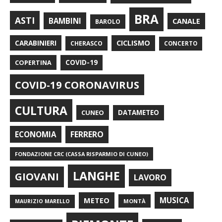
BRA
ASTI
BAMBINI
CANALE
BAROLO
CARABINIERI
CICLISMO
CHERASCO
CONCERTO
COPERTINA
COVID-19
COVID-19 CORONAVIRUS
CULTURA
CUNEO
DATAMETEO
FERRERO
ECONOMIA
FONDAZIONE CRC (CASSA RISPARMIO DI CUNEO)
LANGHE
GIOVANI
LAVORO
METEO
MUSICA
MONTÀ
MAURIZIO MARELLO