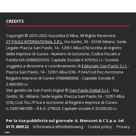
CREDITS
Copyright © 2015-2022 Gazzetta D'Alba. All Rights Reserved.
ST PAULS INTERNATIONAL S.R.L.
Via Giotto, 36 - 20145 Milano. Sede
Legale: Piazza San Paolo, 14 - 12051 Alba (CN) Iscritta al registro
delle Imprese di Cuneo - Numero di iscrizione, Codice Fiscale e
Partita IVA 02860520150. Capitale Sociale € 479.552 i.v. Società
soggetta a direzione e coordinamento di
Editoriale San Paolo
S.r.l.
-
Piazza San Paolo, 14 - 12051 Alba (CN) - P.IVA/Cod.fisc./Iscrizione
Registro Imprese di Cuneo 01660660042 - Capitale Sociale €
3.400.000 i.v.
Sito gestito da
San Paolo Digital
©
San Paolo Digital S.r.l.
, - Via
Giotto, 36 - Milano. Sede legale: Piazza San Paolo,14 - 12051 Alba
(CN), Cod. fisc./P.Iva e iscrizione al Registro Imprese di Cuneo
n.10057461005 – R.E.A. 279529. Capitale sociale € 30.000,00 i.v.
Per la tua pubblicità sul giornale:
A. Manzoni & C S.p.a.
tel
0171.609122
Informativa Whistleblowing
Cookie policy
Privacy