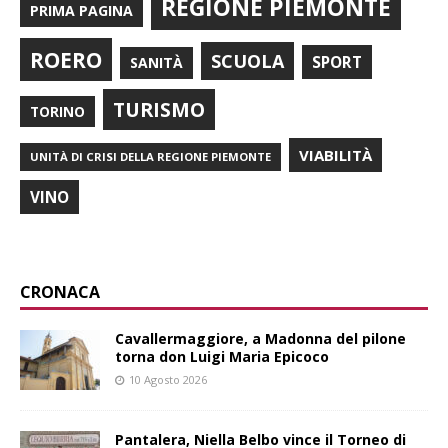
REGIONE PIEMONTE
PRIMA PAGINA
ROERO
SCUOLA
SPORT
SANITÀ
TURISMO
TORINO
VIABILITÀ
UNITÀ DI CRISI DELLA REGIONE PIEMONTE
VINO
CRONACA
Cavallermaggiore, a Madonna del pilone
torna don Luigi Maria Epicoco
10 Agosto 2026
Pantalera, Niella Belbo vince il Torneo di