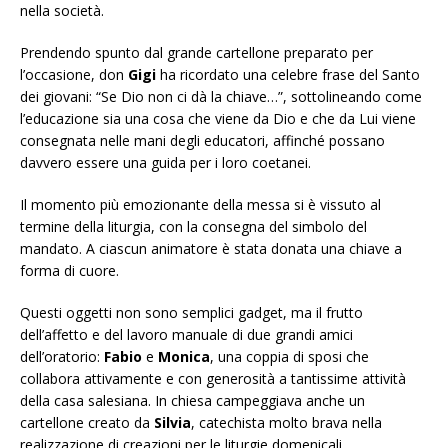
nella società.
Prendendo spunto dal grande cartellone preparato per
l’occasione, don
Gigi
ha ricordato una celebre frase del Santo
dei giovani: “Se Dio non ci dà la chiave…”, sottolineando come
l’educazione sia una cosa che viene da Dio e che da Lui viene
consegnata nelle mani degli educatori, affinché possano
davvero essere una guida per i loro coetanei.
Il momento più emozionante della messa si è vissuto al
termine della liturgia, con la consegna del simbolo del
mandato. A ciascun animatore è stata donata una chiave a
forma di cuore.
Questi oggetti non sono semplici gadget, ma il frutto
dell’affetto e del lavoro manuale di due grandi amici
dell’oratorio:
Fabio
e
Monica
, una coppia di sposi che
collabora attivamente e con generosità a tantissime attività
della casa salesiana. In chiesa campeggiava anche un
cartellone creato da
Silvia
, catechista molto brava nella
realizzazione di creazioni per le liturgie domenicali.