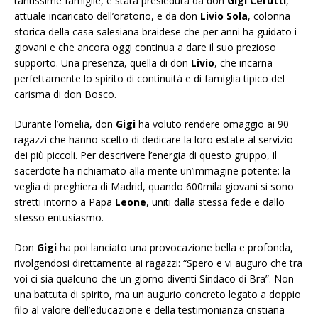
tantissime famiglie, è stata presieduta da don
Gigi Cerutti
,
attuale incaricato dell’oratorio, e da don
Livio Sola
, colonna
storica della casa salesiana braidese che per anni ha guidato i
giovani e che ancora oggi continua a dare il suo prezioso
supporto. Una presenza, quella di don
Livio
, che incarna
perfettamente lo spirito di continuità e di famiglia tipico del
carisma di don Bosco.
Durante l’omelia, don
Gigi
ha voluto rendere omaggio ai 90
ragazzi che hanno scelto di dedicare la loro estate al servizio
dei più piccoli. Per descrivere l’energia di questo gruppo, il
sacerdote ha richiamato alla mente un’immagine potente: la
veglia di preghiera di Madrid, quando 600mila giovani si sono
stretti intorno a Papa
Leone
, uniti dalla stessa fede e dallo
stesso entusiasmo.
Don
Gigi
ha poi lanciato una provocazione bella e profonda,
rivolgendosi direttamente ai ragazzi: “Spero e vi auguro che tra
voi ci sia qualcuno che un giorno diventi Sindaco di Bra”. Non
una battuta di spirito, ma un augurio concreto legato a doppio
filo al valore dell’educazione e della testimonianza cristiana