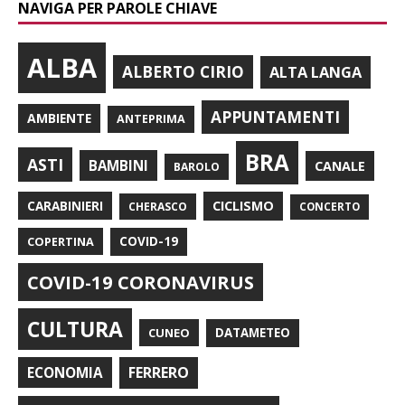
NAVIGA PER PAROLE CHIAVE
ALBA
ALBERTO CIRIO
ALTA LANGA
APPUNTAMENTI
AMBIENTE
ANTEPRIMA
BRA
ASTI
BAMBINI
CANALE
BAROLO
CARABINIERI
CICLISMO
CHERASCO
CONCERTO
COPERTINA
COVID-19
COVID-19 CORONAVIRUS
CULTURA
CUNEO
DATAMETEO
FERRERO
ECONOMIA