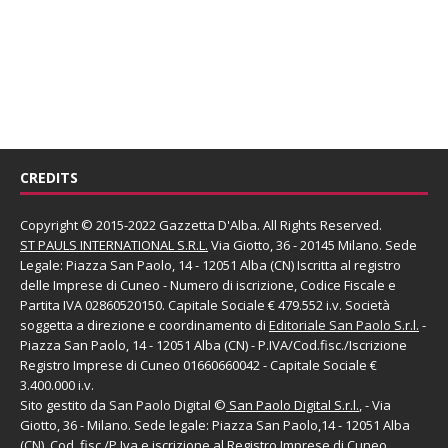
CREDITS
Copyright © 2015-2022 Gazzetta D'Alba. All Rights Reserved.
ST PAULS INTERNATIONAL S.R.L.
Via Giotto, 36 - 20145 Milano. Sede
Legale: Piazza San Paolo, 14 - 12051 Alba (CN) Iscritta al registro
delle Imprese di Cuneo - Numero di iscrizione, Codice Fiscale e
Partita IVA 02860520150. Capitale Sociale € 479.552 i.v. Società
soggetta a direzione e coordinamento di
Editoriale San Paolo
S.r.l.
-
Piazza San Paolo, 14 - 12051 Alba (CN) - P.IVA/Cod.fisc./Iscrizione
Registro Imprese di Cuneo 01660660042 - Capitale Sociale €
3.400.000 i.v.
Sito gestito da
San Paolo Digital
©
San Paolo Digital S.r.l.
, - Via
Giotto, 36 - Milano. Sede legale: Piazza San Paolo,14 - 12051 Alba
(CN), Cod. fisc./P.Iva e iscrizione al Registro Imprese di Cuneo