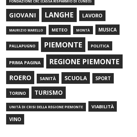
FONDAZIONE CRC (CASSA RISPARMIO DI CUNEO)
LANGHE
GIOVANI
LAVORO
METEO
MUSICA
MONTÀ
MAURIZIO MARELLO
PIEMONTE
POLITICA
PALLAPUGNO
REGIONE PIEMONTE
PRIMA PAGINA
ROERO
SCUOLA
SPORT
SANITÀ
TURISMO
TORINO
VIABILITÀ
UNITÀ DI CRISI DELLA REGIONE PIEMONTE
VINO